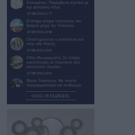
Καλαμάτας: Παρέμβαση σχετικά με
την φοιτητική στέγη
07/08/2026 21:17
Επίσημο αίτημα επέκτασης του
δρόμου μέχρι την Τσακώνα
07/08/2026 20:58
Ολοκληρώνεται η ανάπλαση και
στην οδό Ψάλτη
07/08/2026 20:39
Οδός Μαυρομιχάλη: Σε πλήρη
εγκατάλειψη τα παγκάκια που
αποτελούν παγίδες…
07/08/2026 20:01
Βάσω Τσακάκου: Με σωστό
προγραμματισμό και πειθαρχία
μπορείς να κυνηγάς…
ΟΛΕΣ ΟΙ ΕΙΔΗΣΕΙΣ
07/08/2026 19:00
Καλαμάτα: Απαράδεκτη η εικόνα σε
πολλές στάσεις της αστικής
συγκοινωνίας
07/08/2026 18:25
Λύσεις για προβλήματα ύδρευσης –
αποχέτευσης ανήγγειλε η πρόεδρος