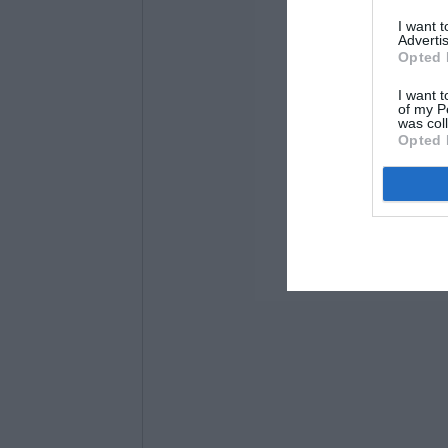
I want 
Advertis
Opted 
I want t
of my P
was col
Opted 