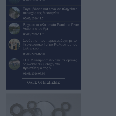
06/08/2026 13:00
Παρεμβάσεις και έργα σε πληγείσες
περιοχές της Μεσσηνίας
06/08/2026 12:01
Έρχεται το «Kalamata Pamisos River
Action» στον Άρι
06/08/2026 11:01
Συνάντηση του περιφερειάρχη με το
Περιφερειακό Τμήμα Καλαμάτας του
Ελληνικού…
06/08/2026 09:58
ΕΠΣ Μεσσηνίας: Δεκαπέντε ομάδες
δήλωσαν συμμετοχή στο
πρωτάθλημα της Α’…
06/08/2026 09:10
Σε κυκλοφορία το πρώτο τμήμα της
ΟΛΕΣ ΟΙ ΕΙΔΗΣΕΙΣ
αναπλασμένης Αναγνωσταρά
06/08/2026 09:00
Επίσημη ανακοίνωση της Καλαμάτας
για τον Πολωνό …«killer» Ντάβιντ
Κουρμινόφσκι
06/08/2026 08:23