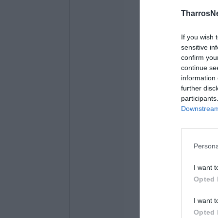
TharrosN
If you wish 
sensitive in
confirm you
continue se
information 
further disc
participants
Downstream 
Persona
I want t
Opted 
I want t
Opted 