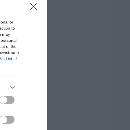
sonal or
ection to
ou may
 personal
out of the
 downstream
B’s List of