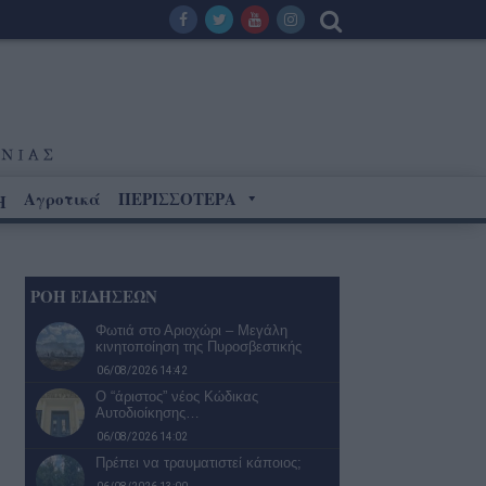
Αγροτικά
ΠΕΡΙΣΣΟΤΕΡΑ
Η
ΡΟΗ ΕΙΔΗΣΕΩΝ
Φωτιά στο Αριοχώρι – Μεγάλη
κινητοποίηση της Πυροσβεστικής
06/08/2026 14:42
Ο “άριστος” νέος Κώδικας
Αυτοδιοίκησης…
06/08/2026 14:02
Πρέπει να τραυματιστεί κάποιος;