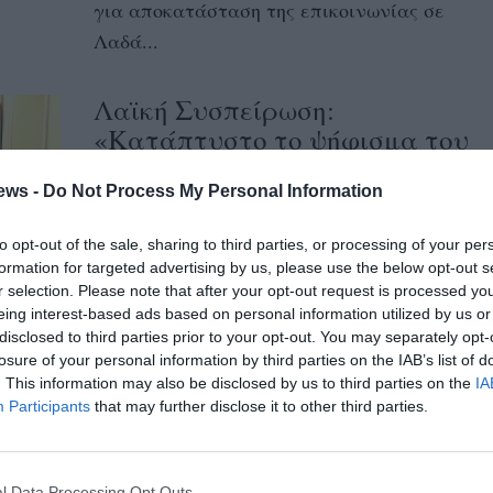
για αποκατάσταση της επικοινωνίας σε
Λαδά...
Λαϊκή Συσπείρωση:
«Κατάπτυστο το ψήφισμα του
Δ.Σ. Καλαμάτας για την
Παλαιστίνη»
ews -
Do Not Process My Personal Information
05/09/2025 20:03
to opt-out of the sale, sharing to third parties, or processing of your per
formation for targeted advertising by us, please use the below opt-out s
Στην παρακάτω γραπτή δήλωση προχώρησε
r selection. Please note that after your opt-out request is processed y
ο Δ. Οικονομάκος, επικεφαλής της Λαϊκής
eing interest-based ads based on personal information utilized by us or
Συσπείρωσης Καλαμάτας, σχετικά με το
disclosed to third parties prior to your opt-out. You may separately opt-
losure of your personal information by third parties on the IAB’s list of
ψήφισμα για...
. This information may also be disclosed by us to third parties on the
IA
Participants
that may further disclose it to other third parties.
Η Λαϊκή Συσπείρωση ζητά
παρεμβάσεις για ΕΠΑΛ και
l Data Processing Opt Outs