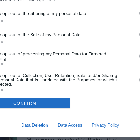
Ειδικό Νηπιαγωγείο
Καλαμάτας
o opt-out of the Sharing of my personal data.
12/08/2025 19:31
In
Δύο ερωτήσεις προς το δήμαρχο
o opt-out of the Sale of my Personal Data.
Καλαμάτας και τον αντιδήμαρχο
In
Συντήρησης και Υποδομών κατέθεσε η
to opt-out of processing my Personal Data for Targeted
Λαϊκή Συσπείρωση Καλαμάτας
ing.
In
αναφορικά...
o opt-out of Collection, Use, Retention, Sale, and/or Sharing
ersonal Data that Is Unrelated with the Purposes for which it
Λαϊκή Συσπείρωση: Η στάση
lected.
In
της Δημοτικής Αρχής
Καλαμάτας και η ψηφοφορία
CONFIRM
για τον πρότυπο κανονισμό
λειτουργίας του Δ.Σ.
Data Deletion
Data Access
Privacy Policy
01/08/2025 14:53
Με αφορμή τα όσα συνέβησαν στην