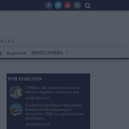
Αγροτικά
ΠΕΡΙΣΣΟΤΕΡΑ
Η
ΡΟΗ ΕΙΔΗΣΕΩΝ
Γ.Φάβας: Θα ξανανοίξουν για το
κοινό οι δημόσιες τουαλέτες στο…
06/08/2026 17:01
Συνδικάτο Οικοδόμων Μεσσηνίας:
Καταβολή Αδειοδωροσήμου
Αυγούστου 2026 σε εργατοτεχνίτες
οικοδόμους
06/08/2026 16:39