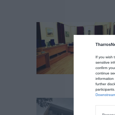
TharrosN
If you wish 
sensitive in
confirm you
continue se
information 
further disc
participants
Downstream 
Persona