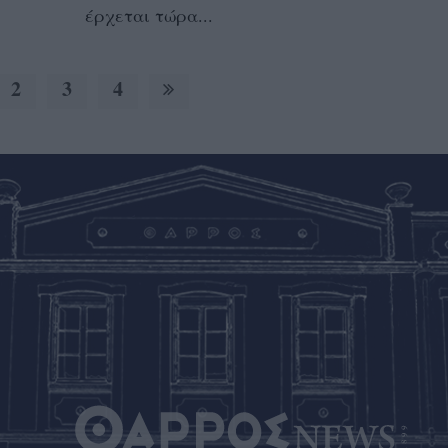
έρχεται τώρα...
2
3
4