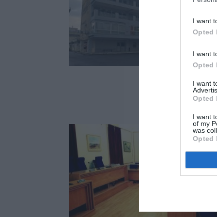
I want t
Opted 
I want t
Opted 
I want 
Advertis
Opted 
I want t
of my P
was col
Opted 