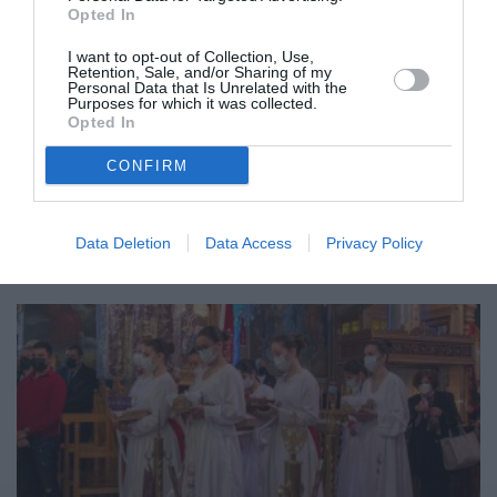
Opted In
I want to opt-out of Collection, Use,
Retention, Sale, and/or Sharing of my
Η εορτή του “Μάη – Θανάση” στη
Personal Data that Is Unrelated with the
Purposes for which it was collected.
Θουρία Μεσσηνίας
Opted In
07/05/2024 12:54
CONFIRM
Με μεγαλοπρέπεια και κατά την εκκλησιαστική
τάξη τιμήθηκε, εκ μεταθέσεως η εορτή της
Data Deletion
Data Access
Privacy Policy
ανακομιδής των ιερών λειψάνων του...