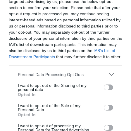
targeted advertising by us, please use the below opt-out
section to confirm your selection. Please note that after your
opt-out request is processed you may continue seeing
Η εορτή του “Μάη – Θανάση” στη
interest-based ads based on personal information utilized by
Μεσσηνία
us or personal information disclosed to third parties prior to
your opt-out. You may separately opt-out of the further
03/05/2025 20:02
disclosure of your personal information by third parties on the
Με μεγαλοπρέπεια και κατά την εκκλησιαστική
IAB’s list of downstream participants. This information may
also be disclosed by us to third parties on the
IAB’s List of
τάξη τιμήθηκε, χθες, Παρασκευή 2 Μαΐου, η εορτή
Downstream Participants
that may further disclose it to other
της ανακομιδής των ιερών...
third parties.
Personal Data Processing Opt Outs
I want to opt-out of the Sharing of my
personal data.
Opted In
I want to opt-out of the Sale of my
Personal Data.
Opted In
I want to opt-out of processing my
Personal Data for Targeted Advertising.