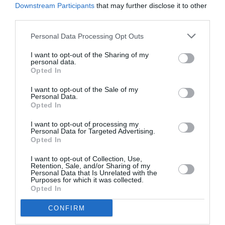
χώρο...
Downstream Participants
that may further disclose it to other
third parties.
Personal Data Processing Opt Outs
I want to opt-out of the Sharing of my
personal data.
Opted In
I want to opt-out of the Sale of my
Personal Data.
Opted In
I want to opt-out of processing my
Personal Data for Targeted Advertising.
Opted In
Έναρξη εκδηλώσεων για τα 100
I want to opt-out of Collection, Use,
Retention, Sale, and/or Sharing of my
χρόνια από τη Μικρασιατική
Personal Data that Is Unrelated with the
Purposes for which it was collected.
Καταστροφή
Opted In
27/05/2022 14:48
CONFIRM
Με την έπαρση της επετειακής σημαίας γα τα 100