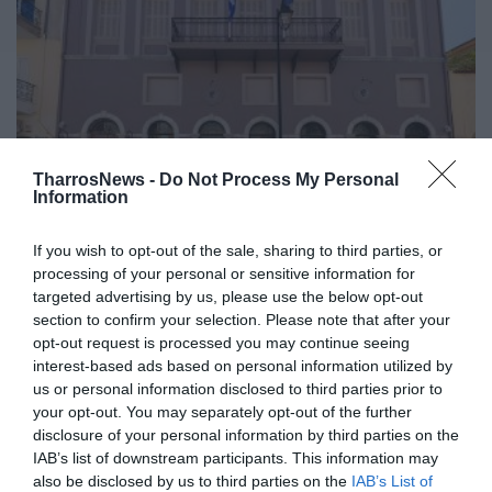
TharrosNews -
Do Not Process My Personal
Information
Λύκειον των Ελληνίδων
If you wish to opt-out of the sale, sharing to third parties, or
Καλαμάτας: Επετειακή έκθεση για
processing of your personal or sensitive information for
τα 100 χρόνια από τη Μικρασιατική
targeted advertising by us, please use the below opt-out
Καταστροφή
section to confirm your selection. Please note that after your
opt-out request is processed you may continue seeing
19/06/2022 07:50
interest-based ads based on personal information utilized by
us or personal information disclosed to third parties prior to
Στα μέσα Αυγούστου προγραμματίζεται να
your opt-out. You may separately opt-out of the further
εγκαινιαστεί η έκθεση που θα παρουσιάσει
disclosure of your personal information by third parties on the
προσεχώς το Λύκειο Ελληνίδων Καλαμάτας, στο
IAB’s list of downstream participants. This information may
also be disclosed by us to third parties on the
IAB’s List of