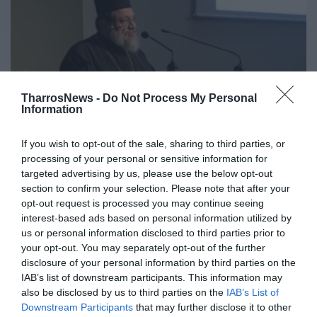
TharrosNews -
Do Not Process My Personal
Information
If you wish to opt-out of the sale, sharing to third parties, or
Ολοκλήρωση εργασιών στο συνέδριο
processing of your personal or sensitive information for
για τη Μικρασιατική καταστροφή
targeted advertising by us, please use the below opt-out
section to confirm your selection. Please note that after your
06/12/2022 15:57
opt-out request is processed you may continue seeing
interest-based ads based on personal information utilized by
Ολοκληρώθηκαν οι εργασίες του Διεθνούς
us or personal information disclosed to third parties prior to
Συνεδρίου «Η εποχή της καταστροφής και το τέλος
your opt-out. You may separately opt-out of the further
της συνύπαρξης: απελάσεις, εκτοπισμοί και...
disclosure of your personal information by third parties on the
IAB’s list of downstream participants. This information may
also be disclosed by us to third parties on the
IAB’s List of
Downstream Participants
that may further disclose it to other