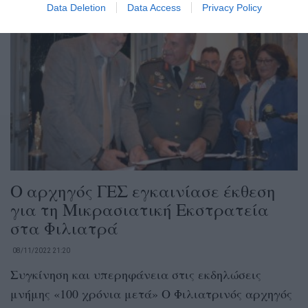
Data Deletion
Data Access
Privacy Policy
Ο αρχηγός ΓΕΣ εγκαινίασε έκθεση
για τη Μικρασιατική Εκστρατεία
στα Φιλιατρά
08/11/2022 21:20
Συγκίνηση και υπερηφάνεια στις εκδηλώσεις
μνήμης «100 χρόνια μετά» Ο Φιλιατρινός αρχηγός