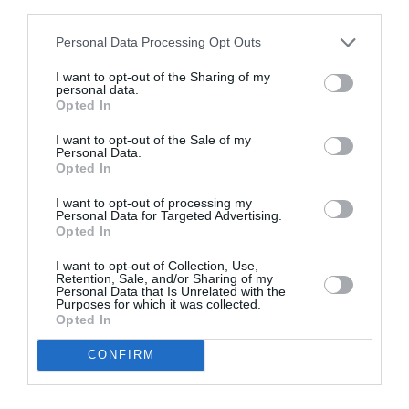
third parties.
Personal Data Processing Opt Outs
I want to opt-out of the Sharing of my
personal data.
Opted In
I want to opt-out of the Sale of my
Personal Data.
Opted In
I want to opt-out of processing my
«Μνημοσύνη»: Εκδήλωση για τα 100
Personal Data for Targeted Advertising.
Opted In
χρόνια από τη Μικρασιατική
Καταστροφή
I want to opt-out of Collection, Use,
Retention, Sale, and/or Sharing of my
Personal Data that Is Unrelated with the
22/11/2022 18:58
Purposes for which it was collected.
Opted In
Ο Σύλλογος Μικρασιατών Καλαμάτας διοργάνωσε
εκδήλωση στο πλαίσιο της επετείου για τα 100
CONFIRM
χρόνια από τη Μικρασιατική Καταστροφή...