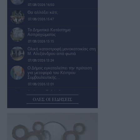
07/08/2026 16:50
Θα αλλάξει κάτι;
07/08/2026 15:47
Το Δημοτικό Κατάστημα
Ασπροχώματος
07/08/2026 15:15
Ολική καταστροφή μονοκατοικίας στη
Μ. Αλεξάνδρου από φωτιά
07/08/2026 13:24
Ο Δήμος εγκαταλείπει την πρόταση
για μεταφορά του Κέντρου
Συμβουλευτικής…
07/08/2026 13:01
Απόψε οι Πυξ Λαξ επιστρέφουν στην
Καλαμάτα
ΟΛΕΣ ΟΙ ΕΙΔΗΣΕΙΣ
07/08/2026 12:01
Στούπα: Έστειλε στον εαυτό του με
«κούριερ» σχεδόν μισό κιλό…
07/08/2026 10:58