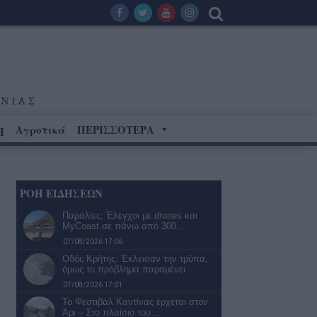
Αγροτικά
ΠΕΡΙΣΣΟΤΕΡΑ
Η
ΡΟΗ ΕΙΔΗΣΕΩΝ
Παραλίες: Έλεγχοι με drones και
MyCoast σε πάνω από 300…
07/08/2026 17:06
Οδός Κρήτης: Έκλεισαν την τρύπα,
όμως το πρόβλημα παραμένει
07/08/2026 17:01
Το Φεστιβάλ Καντίνας έρχεται στον
Άρι – Στο πλαίσιο του…