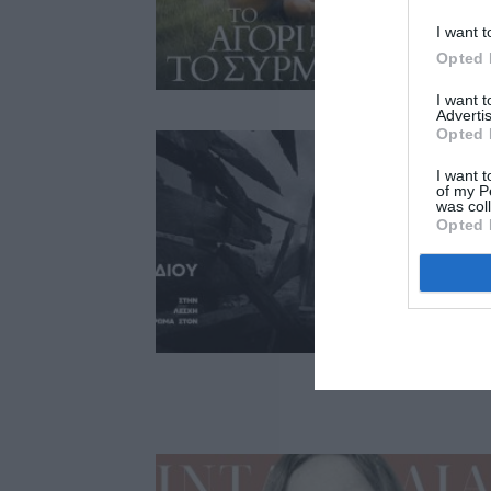
I want t
Opted 
I want 
Advertis
Opted 
I want t
of my P
was col
Opted 