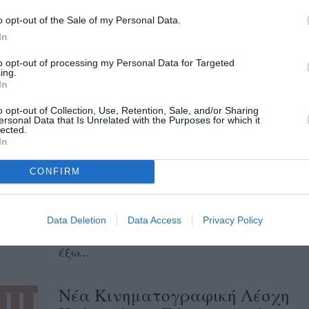
Με την ταινία «Το αγόρι πίσω από το
o opt-out of the Sale of my Personal Data.
Συρματόπλεγμα» συνεχίζει τις προβολές
In
της η Filmhouse / Νέα Κινηματογραφική...
to opt-out of processing my Personal Data for Targeted
ing.
In
Αφιέρωμα στις συνέπειες του
πολέμου από τη Νέα
o opt-out of Collection, Use, Retention, Sale, and/or Sharing
ersonal Data that Is Unrelated with the Purposes for which it
Κινηματογραφική Λέσχη
lected.
In
Καλαμάτας
CONFIRM
03/12/2024 17:12
Η Νέα Κινηματογραφική Λέσχη Καλαμάτας
αποχαιρετά το 2024, ρίχνοντας μια ματιά
Data Deletion
Data Access
Privacy Policy
στον πόλεμο, λίγο διαφορετική, πιο απλή,
έξω...
Νέα Κινηματογραφική Λέσχη