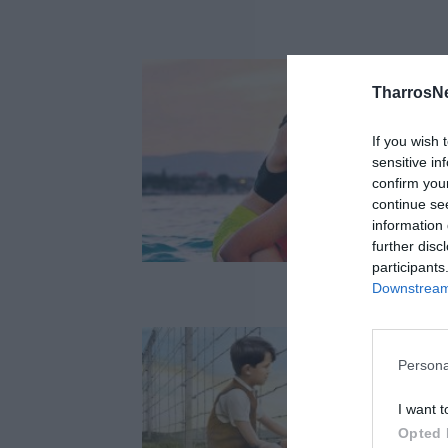
TharrosN
If you wish 
sensitive in
confirm you
continue se
information 
further disc
participants
Downstream 
Persona
I want t
Opted 