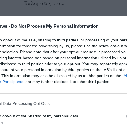
Καλαμάτας για...
Νέα Κινηματογραφική Λέσχη
Καλαμάτας: Προβολή ταινίας
ews -
Do Not Process My Personal Information
«Οι κολυμβήτριες»
to opt-out of the sale, sharing to third parties, or processing of your per
formation for targeted advertising by us, please use the below opt-out s
17/12/2024 14:55
r selection. Please note that after your opt-out request is processed y
Αφιέρωμα στην προβολή και στη στήριξη
eing interest-based ads based on personal information utilized by us or
του σημαντικού έργου της ΜΕΤΑδρασης, με
disclosed to third parties prior to your opt-out. You may separately opt-
losure of your personal information by third parties on the IAB’s list of
παρουσίαση της ταινίας «Οι κολυμβήτριες
. This information may also be disclosed by us to third parties on the
IA
–...
Participants
that may further disclose it to other third parties.
Filmhouse: Προβολή της ταινίας
«Το αγόρι πίσω από το
l Data Processing Opt Outs
Συρματόπλεγμα»
o opt-out of the Sharing of my personal data.
10/12/2024 18:04
In