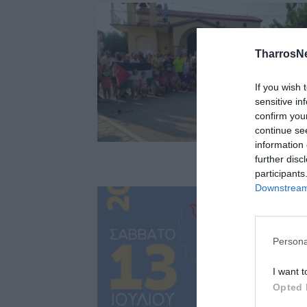
TharrosN
If you wish 
sensitive in
confirm you
continue se
information 
further disc
participants
Downstream 
Persona
I want t
Opted 