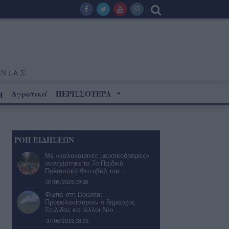
Αγροτικά
ΠΕΡΙΣΣΟΤΕΡΑ
Η
ΡΟΗ ΕΙΔΗΣΕΩΝ
Με «καλοκαιρινές μουσικοδρομίες»
συνεχίστηκε το 7ο Παιδικό
Πολιτιστικό Φεστιβάλ του…
07/08/2026 09:58
Φωτιά στη Βοιωτία:
Προφυλακίστηκαν ο δήμαρχος
Στυλίδας και άλλοι δύο…
07/08/2026 08:26