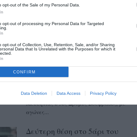
συνεργασία με το Δήμο Μεσσήνης
o opt-out of the Sale of my Personal Data.
In
διοργανώνουν τον αγώνα δρόμου/
δυναμικού βάδην...
to opt-out of processing my Personal Data for Targeted
ing.
In
3ος Δρόμος Βουφράδος:
o opt-out of Collection, Use, Retention, Sale, and/or Sharing
Νικητές Καρούτζος και Μπάκα
ersonal Data that Is Unrelated with the Purposes for which it
lected.
στο 20άρι, Καρύγιαννης και
In
Δημητροπούλου στο 5άρι
CONFIRM
04/06/2024 09:30
Με μεγάλη επιτυχία πραγματοποιήθηκε το
Data Deletion
Data Access
Privacy Policy
Σάββατο 1 Ιουνίου 2024 στο Χατζή
Μεσσηνίας ο 3ος Δρόμος Βουφράδος, με
αγώνες...
Δεύτερη θέση στο 5άρι του