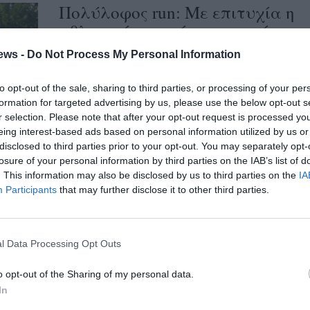
Πολύλοφος run: Με επιτυχία η
αθλητική γιορτή στο χωριό του
σύκου
ews -
Do Not Process My Personal Information
16/07/2024 09:35
to opt-out of the sale, sharing to third parties, or processing of your per
Απαιτητικές αποδείχθηκαν οι διαδρομές του
formation for targeted advertising by us, please use the below opt-out s
1ου αγώνα δρόμου «Πολύλοφος run» που
r selection. Please note that after your opt-out request is processed y
eing interest-based ads based on personal information utilized by us or
διεξήχθη την περασμένη Κυριακή 14
disclosed to third parties prior to your opt-out. You may separately opt-
Ιουλίου στο...
losure of your personal information by third parties on the IAB’s list of
. This information may also be disclosed by us to third parties on the
IA
Participants
that may further disclose it to other third parties.
Συνεχίζονται οι εγγραφές για
τον αγώνας «Πολύλοφος Run
2024»
l Data Processing Opt Outs
03/07/2024 13:14
o opt-out of the Sharing of my personal data.
Ο Μορφωτικός Σύλλογος Πολυλόφου
In
Μεσσηνίας «Άγιος Δημήτριος» σε