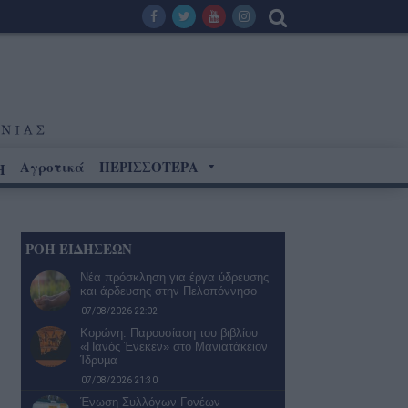
Αγροτικά
ΠΕΡΙΣΣΟΤΕΡΑ
Η
ΡΟΗ ΕΙΔΗΣΕΩΝ
Νέα πρόσκληση για έργα ύδρευσης
και άρδευσης στην Πελοπόννησο
07/08/2026 22:02
Κορώνη: Παρουσίαση του βιβλίου
«Πανός Ένεκεν» στο Μανιατάκειον
Ίδρυµα
07/08/2026 21:30
Ένωση Συλλόγων Γονέων