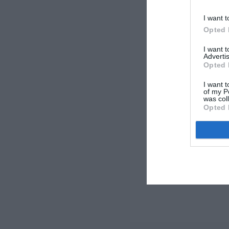
I want t
Opted 
I want 
Advertis
Opted 
I want t
of my P
was col
Opted 