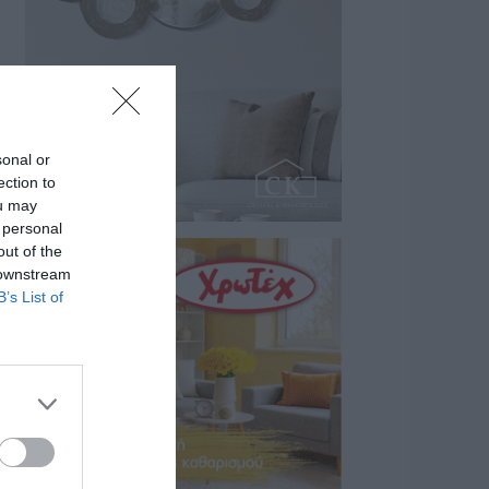
της…
07/08/2026 18:01
sonal or
ection to
ou may
 personal
out of the
 downstream
B’s List of