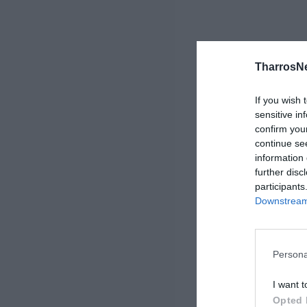
TharrosN
If you wish 
sensitive in
confirm you
continue se
information 
further disc
participants
Downstream 
Persona
I want t
Opted 