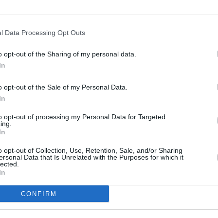
Κάτοικοι και επαγγελματίες
Ταϋγέτου σε απόγνωση στο
Περιφερειακό Συμβούλιο –
l Data Processing Opt Outs
«Ζούμε ξανά το 2019» λένε
o opt-out of the Sharing of my personal data.
27/02/2026 20:58
In
Κατήγγειλαν αστοχίες έργων και ζήτησαν
οριστικές λύσεις - Δεν ψηφίστηκε το
o opt-out of the Sale of my Personal Data.
In
υπόμνημά τους που έχει υπερψηφιστεί από
το...
to opt-out of processing my Personal Data for Targeted
ing.
In
Λαϊκή Συσπείρωση
o opt-out of Collection, Use, Retention, Sale, and/or Sharing
Πελοποννήσου: Να ενταχθεί
ersonal Data that Is Unrelated with the Purposes for which it
lected.
άμεσα στο Περιφερειακό
In
Συμβούλιο το θέμα των
καταστροφών στα χωριά της
CONFIRM
Αλαγονίας