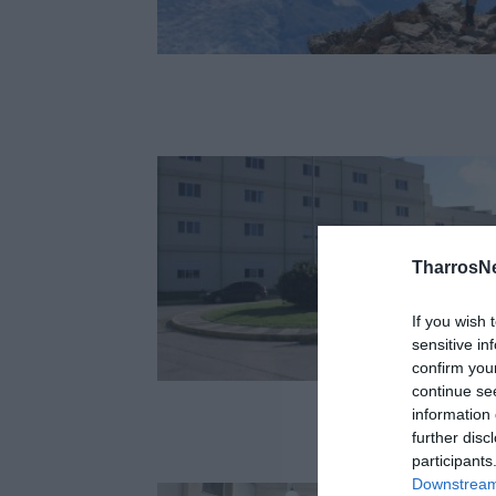
TharrosN
If you wish 
sensitive in
confirm you
continue se
information 
further disc
participants
Downstream 