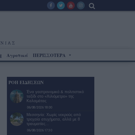
Αγροτικά
ΠΕΡΙΣΣΟΤΕΡΑ
Η
ΡΟΗ ΕΙΔΗΣΕΩΝ
Ένα γαστρονομικό & πολιτιστικό
ταξίδι στο «Χιλιόμετρο» της
Καλαμάτας
06/08/2026 18:00
Μεσσηνία: Χωρίς νεκρούς από
τροχαία ατυχήματα, αλλά με 8
τραυματίες…
06/08/2026 17:30