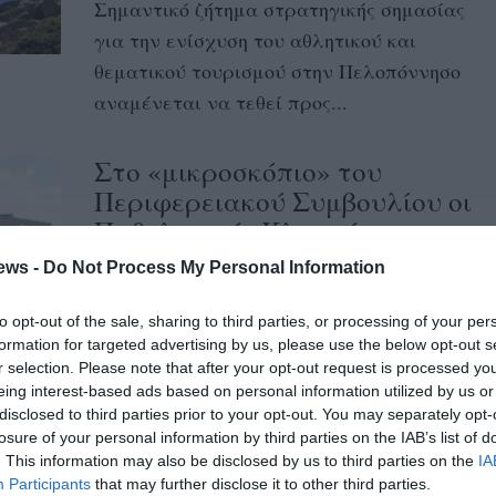
Σημαντικό ζήτημα στρατηγικής σημασίας
για την ενίσχυση του αθλητικού και
θεματικού τουρισμού στην Πελοπόννησο
αναμένεται να τεθεί προς...
Στο «μικροσκόπιο» του
Περιφερειακού Συμβουλίου οι
Παθολογικές Κλινικές του
Νοσοκομείου Καλαμάτας
ews -
Do Not Process My Personal Information
15/04/2026 20:58
to opt-out of the sale, sharing to third parties, or processing of your per
Ξεχωρίζει η συζήτηση για την κατάσταση
formation for targeted advertising by us, please use the below opt-out s
στις Παθολογικές Κλινικές, με αιχμή τα
r selection. Please note that after your opt-out request is processed y
eing interest-based ads based on personal information utilized by us or
προβλήματα που καταγράφονται το
disclosed to third parties prior to your opt-out. You may separately opt-
τελευταίο διάστημα...
losure of your personal information by third parties on the IAB’s list of
. This information may also be disclosed by us to third parties on the
IA
Participants
that may further disclose it to other third parties.