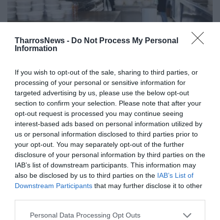
TharrosNews -
Do Not Process My Personal
Information
Η Διεύθυνση Πρόνοιας του Δήμου
If you wish to opt-out of the sale, sharing to third parties, or
Καλαμάτας το 2024 εξυπηρέτησε
processing of your personal or sensitive information for
19.000 πολίτες
targeted advertising by us, please use the below opt-out
section to confirm your selection. Please note that after your
29/12/2024 20:47
opt-out request is processed you may continue seeing
interest-based ads based on personal information utilized by
Διανεμήθηκαν 50.000 μερίδες φαγητού Πάνω από
us or personal information disclosed to third parties prior to
19.000 άτομα εξυπηρέτησαν το 2024 όλες οι
your opt-out. You may separately opt-out of the further
υπηρεσίες και οι δομές που...
disclosure of your personal information by third parties on the
IAB’s list of downstream participants. This information may
also be disclosed by us to third parties on the
IAB’s List of
Downstream Participants
that may further disclose it to other
third parties.
Personal Data Processing Opt Outs