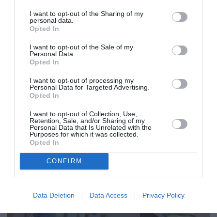
I want to opt-out of the Sharing of my
personal data.
Opted In
I want to opt-out of the Sale of my
Personal Data.
Opted In
I want to opt-out of processing my
Εικόνες που προκαλούν ντροπή
Personal Data for Targeted Advertising.
Opted In
19/07/2024 12:02
I want to opt-out of Collection, Use,
Και μετά μιλούν στο Δήμο Καλαμάτας για
Retention, Sale, and/or Sharing of my
Personal Data that Is Unrelated with the
προσβασιμότητα… Αγανακτισμένη επικοινώνησε
Purposes for which it was collected.
Opted In
με το «Θάρρος» μια μητέρα, η οποία χθες...
CONFIRM
Data Deletion
Data Access
Privacy Policy