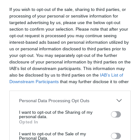
If you wish to opt-out of the sale, sharing to third parties, or
processing of your personal or sensitive information for
targeted advertising by us, please use the below opt-out
section to confirm your selection. Please note that after your
opt-out request is processed you may continue seeing
interest-based ads based on personal information utilized by
us or personal information disclosed to third parties prior to
Παρουσίες και απουσίες
your opt-out. You may separately opt-out of the further
disclosure of your personal information by third parties on the
08/04/2026 13:57
IAB’s list of downstream participants. This information may
also be disclosed by us to third parties on the
IAB’s List of
Διαμαρτυρία χθες στο Νοσοκομείο Καλαμάτας για
Downstream Participants
that may further disclose it to other
τα προβλήματα στη λειτουργία Κλινικών,
third parties.
ιδιαίτερα στις Παθολογικές, λόγω της
Personal Data Processing Opt Outs
υποστελέχωσης από...
I want to opt-out of the Sharing of my
personal data.
Opted In
I want to opt-out of the Sale of my
Personal Data.