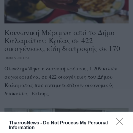
Κοινωνική Μέριμνα από το Δήμο
Καλαμάτας: Κρέας σε 422
οικογένειες, είδη διατροφής σε 170
10/04/2026 16:00
Ολοκληρώθηκε η διανομή κρέατος, 1.209 κιλών
συγκεκριμένα, σε 422 οικογένειες του Δήμου
Καλαμάτας που αντιμετωπίζουν οικονομικές
δυσκολίες. Επίσης,...
TharrosNews -
Do Not Process My Personal
Information