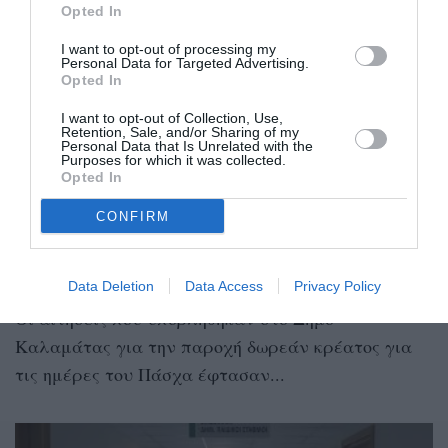
Opted In
I want to opt-out of processing my
Personal Data for Targeted Advertising.
Opted In
I want to opt-out of Collection, Use,
Retention, Sale, and/or Sharing of my
Personal Data that Is Unrelated with the
Purposes for which it was collected.
Opted In
Άτομα με τεράστια εισοδήματα
ζήτησαν δωρεάν κρέας από το Δήμο
CONFIRM
Καλαμάτας για το Πάσχα
31/03/2026 17:55
Data Deletion
Data Access
Privacy Policy
Οι αιτήσεις που υποβλήθηκαν στο Δήμο
Καλαμάτας για την παροχή δωρεάν κρέατος για
τις ημέρες του Πάσχα έφτασαν...