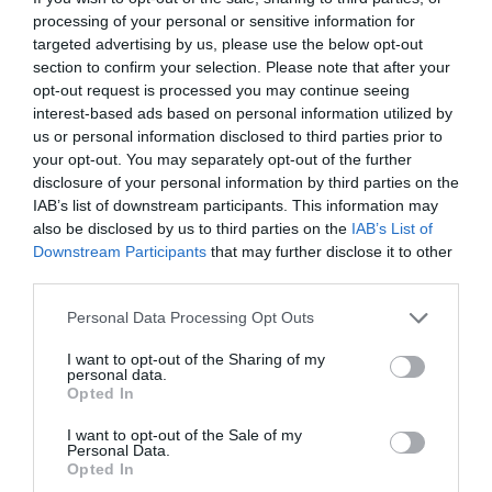
processing of your personal or sensitive information for
targeted advertising by us, please use the below opt-out
section to confirm your selection. Please note that after your
Πότε, επιτέλους, θα φύγει η στάση;
opt-out request is processed you may continue seeing
interest-based ads based on personal information utilized by
02/03/2026 13:54
us or personal information disclosed to third parties prior to
Από τη στιγμή που έγινε ανάπλαση και
your opt-out. You may separately opt-out of the further
disclosure of your personal information by third parties on the
μονοδρόμηση τμήματος της Ναυαρίνου, άλλαξε
IAB’s list of downstream participants. This information may
και η διαδρομή του Αστικού ΚΤΕΛ....
also be disclosed by us to third parties on the
IAB’s List of
Downstream Participants
that may further disclose it to other
third parties.
Personal Data Processing Opt Outs
I want to opt-out of the Sharing of my
personal data.
Opted In
I want to opt-out of the Sale of my
Personal Data.
Opted In