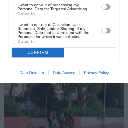
I want to opt-out of processing my
Personal Data for Targeted Advertising.
Opted In
Πεταμένα λεφτά… σβησμένες
I want to opt-out of Collection, Use,
ταμπέλες…
Retention, Sale, and/or Sharing of my
Personal Data that Is Unrelated with the
Purposes for which it was collected.
12/02/2026 15:30
Opted In
Γυρνώντας στο μακρινό 2014 και ψάχνοντας λίγο
CONFIRM
το θέμα, βρέθηκα σε ανάλογη δημοσίευση στην
ιστοσελίδα του Δήμου Καλαμάτας...
Data Deletion
Data Access
Privacy Policy