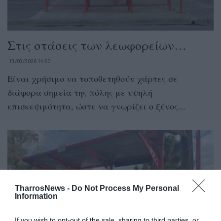
Στις στάσεις των λεωφορείων…
13/03/2026 14:50
Είναι χρήσιμο να τοποθετηθούν χάρτες σε
διάφορα σημεία της πόλης με υψηλή
επισκεψιμότητα, ώστε να γνωρίζει ο ξένος...
TharrosNews -
Do Not Process My Personal
Information
If you wish to opt-out of the sale, sharing to third parties, or