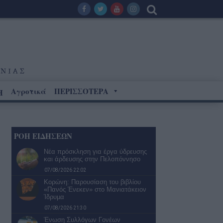
Αγροτικά
ΠΕΡΙΣΣΟΤΕΡΑ
Η
ΡΟΗ ΕΙΔΗΣΕΩΝ
Νέα πρόσκληση για έργα ύδρευσης
και άρδευσης στην Πελοπόννησο
07/08/2026 22:02
Κορώνη: Παρουσίαση του βιβλίου
«Πανός Ένεκεν» στο Μανιατάκειον
Ίδρυµα
07/08/2026 21:30
Ένωση Συλλόγων Γονέων