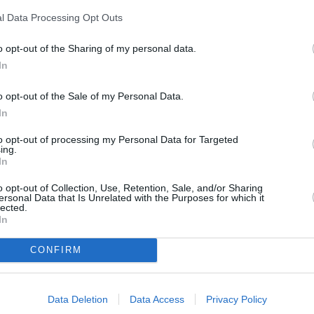
Δημήτρης Περιβολαράκης
l Data Processing Opt Outs
25/07/2024 09:38
o opt-out of the Sharing of my personal data.
Μετά τον Νίκο Ηλιόπουλο που εντυπωσίασε
In
στα αγωνίσματα της Κολύμβησης
o opt-out of the Sale of my Personal Data.
(κατέκτησε 2 ασημένια μετάλλια και ένα
In
χάλκινο), στους...
to opt-out of processing my Personal Data for Targeted
ing.
In
Πανέτοιμοι για την πρόκληση
των Πανευρωπαϊκών Αγώνων
o opt-out of Collection, Use, Retention, Sale, and/or Sharing
ersonal Data that Is Unrelated with the Purposes for which it
Ν. & Μ. οι Νίκος Ηλιόπουλος
lected.
και Δημήτρης Περιβολαράκης
In
19/07/2024 08:30
CONFIRM
Στους Πανευρωπαϊκούς Αγώνες
Νεφροπαθών και Μεταμοσχευμένων
Data Deletion
Data Access
Privacy Policy
αθλητών που διεξάγονται από 21 έως 29