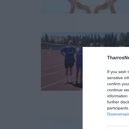
TharrosN
If you wish 
sensitive in
confirm you
continue se
information 
further disc
participants
Downstream 