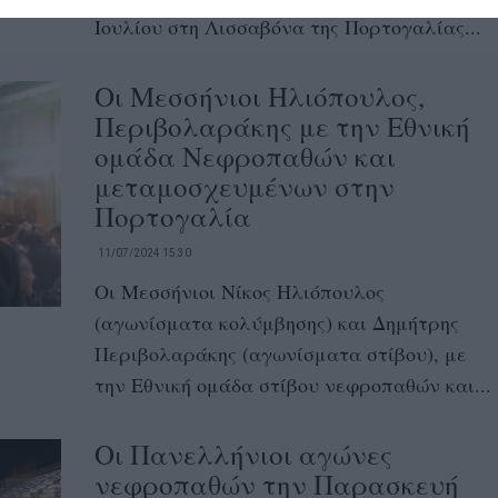
Ιουλίου στη Λισσαβόνα της Πορτογαλίας...
Οι Μεσσήνιοι Ηλιόπουλος,
Περιβολαράκης με την Εθνική
ομάδα Νεφροπαθών και
μεταμοσχευμένων στην
Πορτογαλία
11/07/2024 15:30
Οι Μεσσήνιοι Νίκος Ηλιόπουλος
(αγωνίσματα κολύμβησης) και Δημήτρης
Περιβολαράκης (αγωνίσματα στίβου), με
την Εθνική ομάδα στίβου νεφροπαθών και...
Οι Πανελλήνιοι αγώνες
νεφροπαθών την Παρασκευή