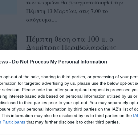
των νεφρών» θα πραγματοποιηθεί την
Πέμπτη 13 Μαρτίου, στις 7.00 το
απόγευμα,...
Πέμπτη θέση στα 100 μ. ο
Δημήτρης Περιβολαράκης
στους πανευρωπαϊκούς αγώνες
νεφροπαθών και
ews -
Do Not Process My Personal Information
μεταμοσχευμένων
to opt-out of the sale, sharing to third parties, or processing of your per
28/07/2024 07:45
formation for targeted advertising by us, please use the below opt-out s
r selection. Please note that after your opt-out request is processed y
Την πέμπτη θέση στα 100 μ. μ’ επίδοση
eing interest-based ads based on personal information utilized by us or
15.84 μ. (συμμετείχαν 10 αθλητές στην
disclosed to third parties prior to your opt-out. You may separately opt-
κούρσα) στους πανευρωπαϊκούς αγώνες...
losure of your personal information by third parties on the IAB’s list of
. This information may also be disclosed by us to third parties on the
IA
Participants
that may further disclose it to other third parties.
Σήμερα αγωνίζεται ο
Μεσσήνιος πρωταθλητής