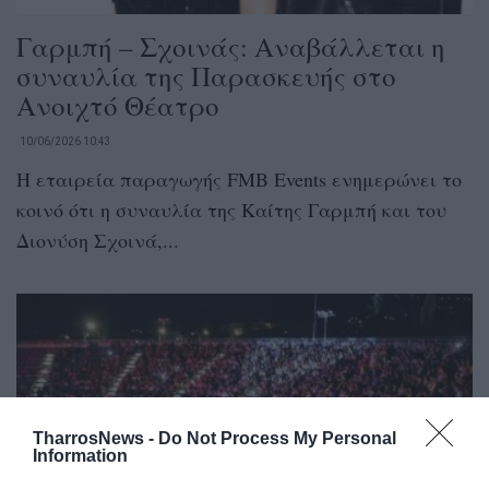
Γαρμπή – Σχοινάς: Αναβάλλεται η
συναυλία της Παρασκευής στο
Ανοιχτό Θέατρο
10/06/2026 10:43
Η εταιρεία παραγωγής FMB Events ενημερώνει το
κοινό ότι η συναυλία της Καίτης Γαρμπή και του
Διονύση Σχοινά,...
TharrosNews -
Do Not Process My Personal
Information