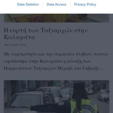
Data Deletion
Data Access
Privacy Policy
Η εορτή των Ταξιαρχών στην
Καλαμάτα
08/11/2022 19:24
Με λαμπρότητα και την παρουσία πλήθους πιστών
εορτάστηκε στην Καλαμάτα η σύναξη των
Παμμεγίστων Ταξιαρχών Μιχαήλ και Γαβριήλ....