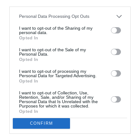
third parties.
Personal Data Processing Opt Outs
I want to opt-out of the Sharing of my
Ο εσπερινός των Ταξιαρχών στο
personal data.
“Ταξιαρχάκι” της Καλαμάτας
Opted In
I want to opt-out of the Sale of my
07/11/2024 21:58
Personal Data.
Opted In
Με την παρουσία πλήθους πιστών, τόσο εντός όσο
και έξωθεν του Παρεκκλησίου των Παμμεγίστων
I want to opt-out of processing my
Personal Data for Targeted Advertising.
Ταξιαρχών, γνωστό στην Καλαμάτα...
Opted In
I want to opt-out of Collection, Use,
Retention, Sale, and/or Sharing of my
Personal Data that Is Unrelated with the
Purposes for which it was collected.
Opted In
CONFIRM