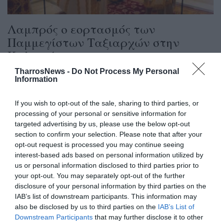
Λαμπρός ο εορτασμός των
Παμμεγίστων Ταξιαρχών στην
Καλαμάτα
TharrosNews -
Do Not Process My Personal
09/11/2024 12:00
Information
Με κάθε λαμπρότητα και τη συμμετοχή πλήθους
πιστών εορτάστηκε χθες η μνήμη των
If you wish to opt-out of the sale, sharing to third parties, or
processing of your personal or sensitive information for
Παμμεγίστων Ταξιαρχών Μιχαήλ και Γαβριήλ...
targeted advertising by us, please use the below opt-out
section to confirm your selection. Please note that after your
opt-out request is processed you may continue seeing
interest-based ads based on personal information utilized by
us or personal information disclosed to third parties prior to
your opt-out. You may separately opt-out of the further
disclosure of your personal information by third parties on the
IAB’s list of downstream participants. This information may
also be disclosed by us to third parties on the
IAB’s List of
Downstream Participants
that may further disclose it to other