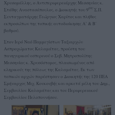
Χρυσομάλλης, ο Αντιπεριφερειάρχης Μεσσηνίας κ.
ου
Στάθης Αναστασόπουλος, ο Διοικητής του 9
Σ.Π.
Συνταγματάρχης Γεώργιος Χαρίτος και πλήθος
εκπροσώπων της τοπικής αυτοδιοίκησης Α’ & Β΄
βαθμού.
Στον Ιερό Ναό Παμμεγίστων Ταξιαρχών
Ασπροχώματος Καλαμάτας, προέστη του
πανηγυρικού εσπερινού ο Σεβ. Μητροπολίτης
Μεσσηνίας κ. Χρυσόστομος, πλαισιωμένος από
κληρικούς της πόλεως της Καλαμάτας. Εκ των
τοπικών αρχών παρέστησαν ο Διοικητής της 120 ΠΕΑ
Σμήναρχος Μιχ. Κουκουβής και αρκετά μέλη του Δημ.,
Συμβουλίου Καλαμάτας και του Περιφερειακού
Συμβουλίου Πελοποννήσου.