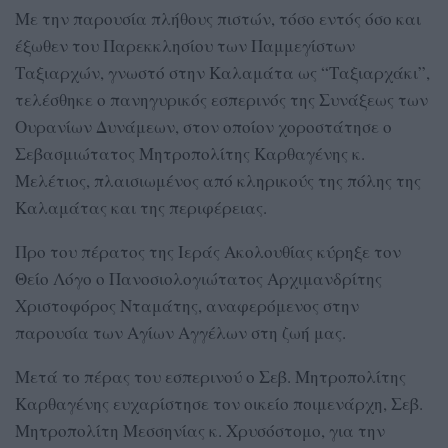
Με την παρουσία πλήθους πιστών, τόσο εντός όσο και
έξωθεν του Παρεκκλησίου των Παμμεγίστων
Ταξιαρχών, γνωστό στην Καλαμάτα ως “Ταξιαρχάκι”,
τελέσθηκε ο πανηγυρικός εσπερινός της Συνάξεως των
Ουρανίων Δυνάμεων, στον οποίον χοροστάτησε ο
Σεβασμιώτατος Μητροπολίτης Καρθαγένης κ.
Μελέτιος, πλαισιωμένος από κληρικούς της πόλης της
Καλαμάτας και της περιφέρειας.
Προ του πέρατος της Ιεράς Ακολουθίας κύρηξε τον
Θείο Λόγο ο Πανοσιολογιώτατος Αρχιμανδρίτης
Χριστοφόρος Νταμάτης, αναφερόμενος στην
παρουσία των Αγίων Αγγέλων στη ζωή μας.
Μετά το πέρας του εσπερινού ο Σεβ. Μητροπολίτης
Καρθαγένης ευχαρίστησε τον οικείο ποιμενάρχη, Σεβ.
Μητροπολίτη Μεσσηνίας κ. Χρυσόστομο, για την