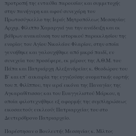
προτροπή της ενταύθα παρουσίας και συμμετοχής
στην πανήγυρη και αφού συνεχάρη τον
Πρωτοσύγκελλο της Ιεράς Μητροπόλεως Μεσσηνίας
Αρχιμ. Φίλιππο Χαμαργιά για την ανάδειξη και εκ
βάθρων ανακαίνιση του ιστορικού παρεκκλησίου της
ενορίας του Αγίου Νικολάου Φλαρίου, στην οποία
γεννήθηκε και γαλουχήθηκε από μικρό παιδί, εν
συνεχεία του προσέφερε, εκ μέρους της Α.Θ.Μ. του
Πάπα και Πατριάρχη Αλεξανδρείας κ. Θεοδώρου του
Β’ και επ’ αυκαιρία της εγγιζούσης ονοματικής εορτής
του π. Φιλίππου, την ιερά εικόνα της Παναγίας της
Αγκαραθίτισσας και του Ευαγγελιστού Μάρκου, η
οποία φιλοτεχνήθηκε εξ αφορμής της συμπληρώσεως
εικοσαετούς ευκλεούς Πατριαρχείας του στο
Δευτερόθρονο Πατριαρχείο.
Παρέστησαν ο Βουλευτής Μεσσηνίας κ. Μίλτος