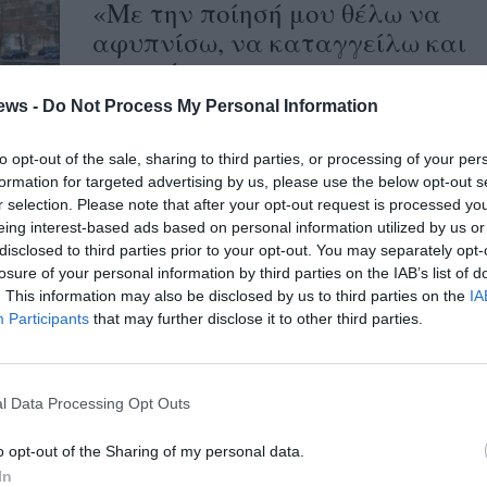
«Με την ποίησή μου θέλω να
αφυπνίσω, να καταγγείλω και
να ενώσω»
ews -
Do Not Process My Personal Information
07/01/2025 17:50
Ο προβληματισμός για τα
to opt-out of the sale, sharing to third parties, or processing of your per
πολιτικοκοινωνικά ζητήματα και η πρακτική
formation for targeted advertising by us, please use the below opt-out s
ηθική με απώτερο όραμα έναν καλύτερο
r selection. Please note that after your opt-out request is processed y
eing interest-based ads based on personal information utilized by us or
κόσμο για όλους,...
disclosed to third parties prior to your opt-out. You may separately opt-
losure of your personal information by third parties on the IAB’s list of
Βιβλιοπαρούσιαση στην
. This information may also be disclosed by us to third parties on the
IA
Participants
that may further disclose it to other third parties.
Καλαμάτα: «Ενοχή… ανοχής»
η νέα ποιητική του Θ.
Σταυριανόπουλου –
l Data Processing Opt Outs
12/12/2024 16:30
o opt-out of the Sharing of my personal data.
«Ενοχή… ανοχής» είναι η νέα ποιητική
In