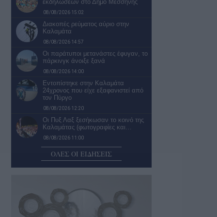
εκδηλώσεων στο Δήμο Μεσσήνης
08/08/2026 15:02
Διακοπές ρεύματος αύριο στην
Καλαμάτα
08/08/2026 14:57
Οι παράτυποι μετανάστες έφυγαν, το
πάρκινγκ άνοιξε ξανά
08/08/2026 14:00
Εντοπίστηκε στην Καλαμάτα
24χρονος που είχε εξαφανιστεί από
τον Πύργο
08/08/2026 12:20
Οι Πυξ Λαξ ξεσήκωσαν το κοινό της
Καλαμάτας (φωτογραφίες και…
08/08/2026 11:00
5G παντού, 6G στον ορίζοντα: Πού
ΟΛΕΣ ΟΙ ΕΙΔΗΣΕΙΣ
βρίσκεται η Ελλάδα στην…
08/08/2026 10:54
Ο βραβευμένος εικαστικός
καλλιτέχνης και συγγραφέας Χρίστος
Χαλικιάς συμμετέχει στην…
08/08/2026 10:40