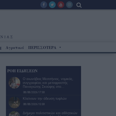
Αγροτικά
ΠΕΡΙΣΣΟΤΕΡΑ
Η
ΡΟΗ ΕΙΔΗΣΕΩΝ
Ο αιωνόβιος Μεσσήνιος, νομικός,
συγγραφέας και μεταφραστής
Παναγιώτης Σκούφης στο…
08/08/2026 17:58
Κλείνουν την όδευση τυφλών
08/08/2026 15:58
Διήμερο πολιτιστικών και αθλητικών