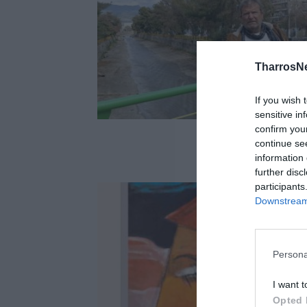
TharrosN
If you wish 
sensitive in
confirm you
continue se
information 
further disc
participants
Downstream 
Persona
I want t
Opted 