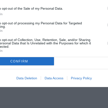
συλλογή του Θεόδωρου Σταυριανόπουλου,
η οποία θα παρουσιαστεί στο Πνευματικό
o opt-out of the Sale of my Personal Data.
In
Κέντρο Καλαμάτας...
to opt-out of processing my Personal Data for Targeted
ing.
In
o opt-out of Collection, Use, Retention, Sale, and/or Sharing
ersonal Data that Is Unrelated with the Purposes for which it
lected.
In
CONFIRM
Data Deletion
Data Access
Privacy Policy