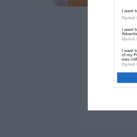
I want t
Opted 
I want 
Advertis
Opted 
I want t
of my P
was col
Opted 