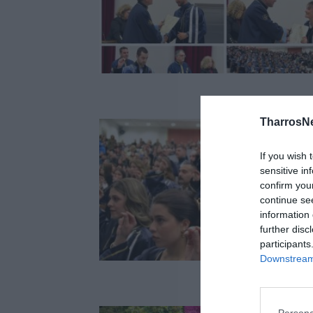
TharrosN
If you wish 
sensitive in
confirm you
continue se
information 
further disc
participants
Downstream 
Persona