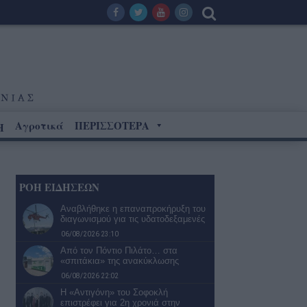
Αγροτικά
ΠΕΡΙΣΣΟΤΕΡΑ
Η
ΡΟΗ ΕΙΔΗΣΕΩΝ
Αναβλήθηκε η επαναπροκήρυξη του
διαγωνισμού για τις υδατοδεξαμενές
06/08/2026 23:10
Από τον Πόντιο Πιλάτο… στα
«σπιτάκια» της ανακύκλωσης
06/08/2026 22:02
Η «Αντιγόνη» του Σοφοκλή
επιστρέφει για 2η χρονιά στην