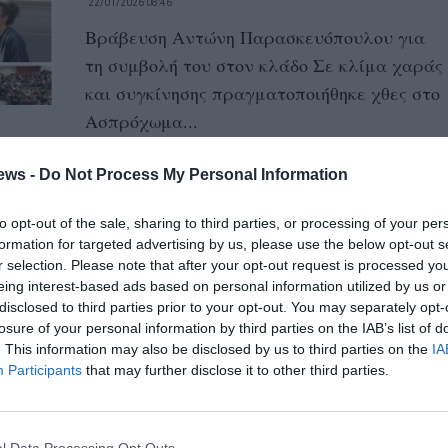
22/01/2026 08:46
Βράβευση Αντώνη Παρασκευόπουλου για
τη συμβολή του στον κλάδο Σε κλίμα χαράς
και συγκίνησης πραγματοποιήθηκε χθες στο
Ασπρόχωμα...
ews -
Do Not Process My Personal Information
Πανεπιστήμιο Πελοποννήσου:
Συνέχεια ορκωμοσιών χθες,
to opt-out of the sale, sharing to third parties, or processing of your per
σήμερα και την Παρασκευή
formation for targeted advertising by us, please use the below opt-out s
r selection. Please note that after your opt-out request is processed y
21/01/2026 09:00
eing interest-based ads based on personal information utilized by us or
Συνεχίζονται οι ορκωμοσίες στα τμήματα
disclosed to third parties prior to your opt-out. You may separately opt-
losure of your personal information by third parties on the IAB’s list of
της Καλαμάτας του Πανεπιστημίου
. This information may also be disclosed by us to third parties on the
IA
Πελοποννήσου και χθες έλαβαν το πτυχίο
Participants
that may further disclose it to other third parties.
τους 55 απόφοιτοι...
l Data Processing Opt Outs