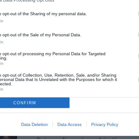
Διεθνές συμπόσιο για τα Νέα
Καλλωπιστικά Φυτά στην
o opt-out of the Sharing of my personal data.
Καλαμάτα
In
10/10/2025 22:07
o opt-out of the Sale of my Personal Data.
Το Τμήμα Γεωπονίας του Πανεπιστημίου
In
Πελοποννήσου διοργανώνει το X
to opt-out of processing my Personal Data for Targeted
International Symposium on New Ornamental
ing.
In
Crops (10ο Διεθνές Συμπόσιο...
o opt-out of Collection, Use, Retention, Sale, and/or Sharing
ersonal Data that Is Unrelated with the Purposes for which it
Πανεπιστήμιο Πελοποννήσου:
lected.
In
Ξεκίνησαν οι ορκωμοσίες με τη
Γεωπονία
CONFIRM
29/05/2025 07:19
Σήμερα ακολουθεί το Τμήμα Λογιστικής
Data Deletion
Data Access
Privacy Policy
Ημέρα χαράς ήταν η χθεσινή για 112 άτομα