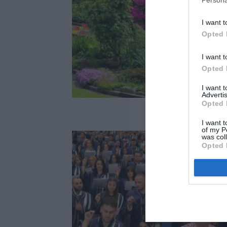
I want t
Opted 
I want t
Opted 
I want 
Advertis
Opted 
I want t
of my P
was col
Opted 