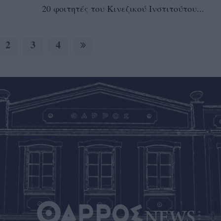
20 φοιτητές του Κινεζικού Ινστιτούτου...
2
3
4