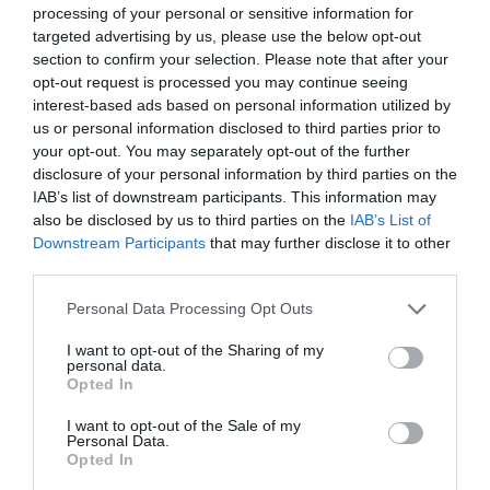
processing of your personal or sensitive information for
targeted advertising by us, please use the below opt-out
Τουρισμός & Ελληνικό ΑΕΠ:
section to confirm your selection. Please note that after your
opt-out request is processed you may continue seeing
Στρατηγική επιτυχία ή ένα σήμα
interest-based ads based on personal information utilized by
κινδύνου για την ελληνική
us or personal information disclosed to third parties prior to
οικονομία;
your opt-out. You may separately opt-out of the further
disclosure of your personal information by third parties on the
29/07/2025 18:34
IAB’s list of downstream participants. This information may
also be disclosed by us to third parties on the
IAB’s List of
Πρόσφατα στοιχεία για την ελληνική οικονομία
Downstream Participants
that may further disclose it to other
αναφέρουν με έμφαση ότι η άμεση συνεισφορά
third parties.
του τουρισμού στο ΑΕΠ της...
Personal Data Processing Opt Outs
I want to opt-out of the Sharing of my
personal data.
Opted In
I want to opt-out of the Sale of my
Personal Data.
Opted In