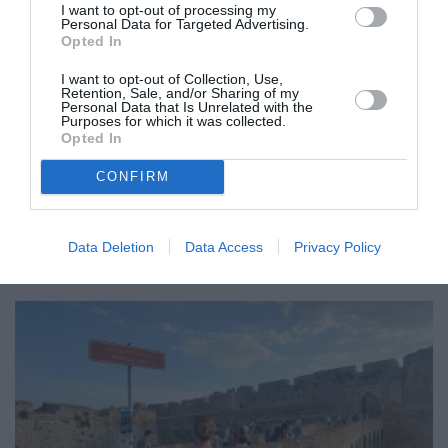
I want to opt-out of processing my
Personal Data for Targeted Advertising.
Opted In
I want to opt-out of Collection, Use,
Retention, Sale, and/or Sharing of my
Personal Data that Is Unrelated with the
Κι όμως, η Πελοπόννησος μπορεί
Purposes for which it was collected.
Opted In
27/05/2025 18:22
CONFIRM
Παρά το γεγονός ότι ο ελληνικός τουρισμός
συνεχίζει την ανοδική του τροχιά, τα τουριστικά
Data Deletion
Data Access
Privacy Policy
οικονομικά μεγέθη στην Πελοπόννησο...