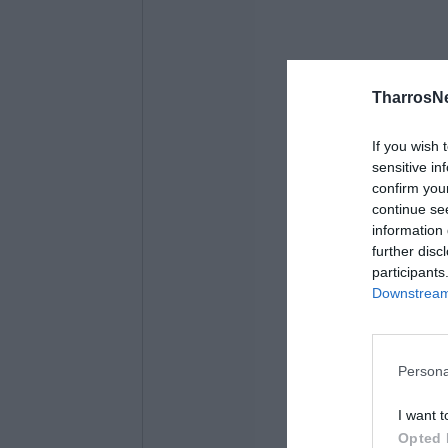
TharrosN
If you wish 
sensitive in
confirm you
continue se
information 
further disc
participants
Downstream 
Persona
I want t
Opted 