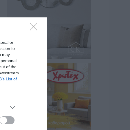
sonal or
ection to
ou may
 personal
out of the
 downstream
B’s List of