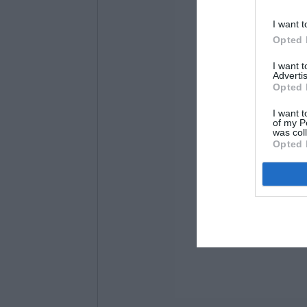
I want t
Opted 
I want 
Advertis
Opted 
I want t
of my P
was col
Opted 