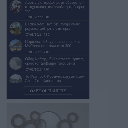
Λύσεις για προβλήματα ύδρευσης –
αποχέτευσης ανήγγειλε η πρόεδρος
της…
07/08/2026 18:01
Ελαιόλαδο: Γιατί δεν αναμένονται
μεγάλες αυξήσεις στις τιμές
07/08/2026 17:30
Παραλίες: Έλεγχοι με drones και
MyCoast σε πάνω από 300…
07/08/2026 17:06
Οδός Κρήτης: Έκλεισαν την τρύπα,
όμως το πρόβλημα παραμένει
07/08/2026 17:01
Το Φεστιβάλ Καντίνας έρχεται στον
Άρι – Στο πλαίσιο του…
07/08/2026 16:50
ΟΛΕΣ ΟΙ ΕΙΔΗΣΕΙΣ
Θα αλλάξει κάτι;
07/08/2026 15:47
Το Δημοτικό Κατάστημα
Ασπροχώματος
07/08/2026 15:15