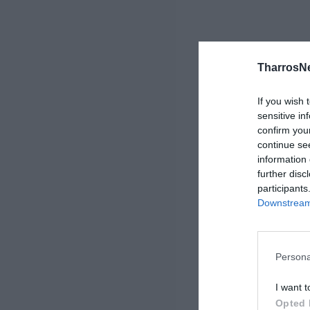
TharrosN
If you wish 
sensitive in
confirm you
continue se
information 
further disc
participants
Downstream 
Persona
I want t
Opted 