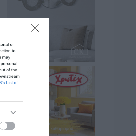
sonal or
ection to
ou may
 personal
out of the
 downstream
B’s List of