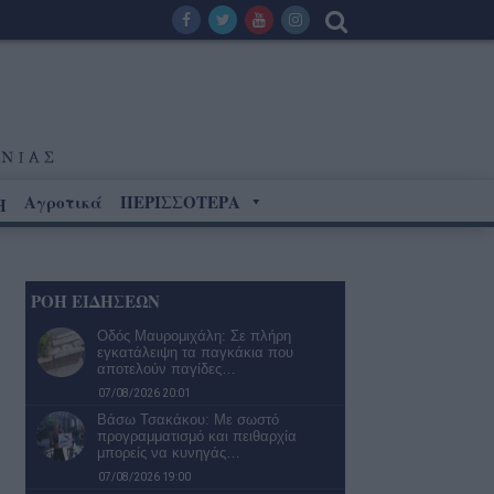
Αγροτικά
ΠΕΡΙΣΣΟΤΕΡΑ
Η
ΡΟΗ ΕΙΔΗΣΕΩΝ
Οδός Μαυρομιχάλη: Σε πλήρη
εγκατάλειψη τα παγκάκια που
αποτελούν παγίδες…
07/08/2026 20:01
Βάσω Τσακάκου: Με σωστό
προγραμματισμό και πειθαρχία
μπορείς να κυνηγάς…
07/08/2026 19:00