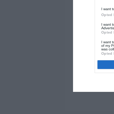
I want t
Opted 
I want 
Advertis
Opted 
I want t
of my P
was col
Opted 