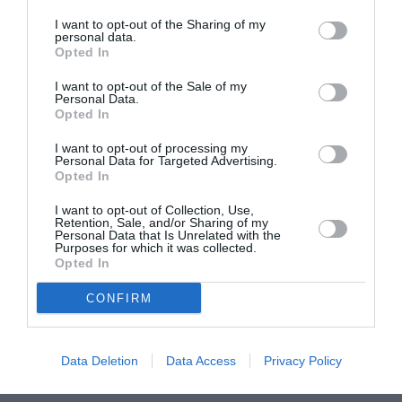
I want to opt-out of the Sharing of my
personal data.
Opted In
I want to opt-out of the Sale of my
Personal Data.
Opted In
I want to opt-out of processing my
Personal Data for Targeted Advertising.
Opted In
Ευνοϊκή ρύθμιση οφειλών προς το
I want to opt-out of Collection, Use,
Retention, Sale, and/or Sharing of my
Δήμο Καλαμάτας – Έως 31
Personal Data that Is Unrelated with the
Purposes for which it was collected.
Ιανουαρίου 2025 οι αιτήσεις
Opted In
24/10/2024 09:00
CONFIRM
Τη δυνατότητα να ρυθμίσουν τις οφειλές τους
προς το Δήμο Καλαμάτας έχουν οι οφειλέτες του,
Data Deletion
Data Access
Privacy Policy
σε εφαρμογή του...