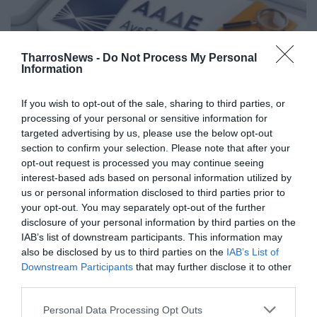
TharrosNews -
Do Not Process My Personal
Information
If you wish to opt-out of the sale, sharing to third parties, or
processing of your personal or sensitive information for
«EISPRAXIS»: Δε θα ξεφεύγει
targeted advertising by us, please use the below opt-out
κανένας οφειλέτης του Δημοσίου με
section to confirm your selection. Please note that after your
opt-out request is processed you may continue seeing
το νέο «υπερόπλο» της ΑΑΔΕ
interest-based ads based on personal information utilized by
us or personal information disclosed to third parties prior to
08/11/2024 10:44
your opt-out. You may separately opt-out of the further
Δε θα μπορεί να ξεφύγει κανένας οφειλέτης προς
disclosure of your personal information by third parties on the
το Δημόσιο, όταν σε πολύ λίγο χρονικό διάστημα
IAB’s list of downstream participants. This information may
also be disclosed by us to third parties on the
IAB’s List of
θα τεθεί...
Downstream Participants
that may further disclose it to other
third parties.
Personal Data Processing Opt Outs