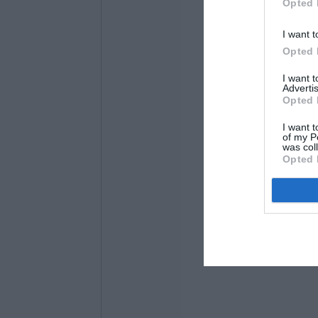
Opted 
I want t
Opted 
I want 
Advertis
Opted 
I want t
of my P
was col
Opted 