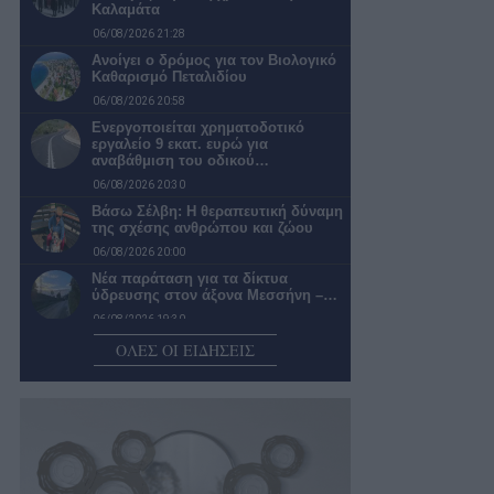
Καλαμάτα
06/08/2026 21:28
Ανοίγει ο δρόμος για τον Βιολογικό
Καθαρισμό Πεταλιδίου
06/08/2026 20:58
Ενεργοποιείται χρηματοδοτικό
εργαλείο 9 εκατ. ευρώ για
αναβάθμιση του οδικού…
06/08/2026 20:30
Βάσω Σέλβη: Η θεραπευτική δύναμη
της σχέσης ανθρώπου και ζώου
06/08/2026 20:00
Νέα παράταση για τα δίκτυα
ύδρευσης στον άξονα Μεσσήνη –…
06/08/2026 19:30
«Πράσινο φως» για τη μετατροπή
ΟΛΕΣ ΟΙ ΕΙΔΗΣΕΙΣ
του Παλαιού Γυμνασίου Πύλου σε…
06/08/2026 18:59
Δικηγόρο και λογιστή προσέλαβε ο
Διοκλής
06/08/2026 18:25