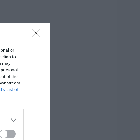
sonal or
ection to
ou may
 personal
out of the
 downstream
B’s List of