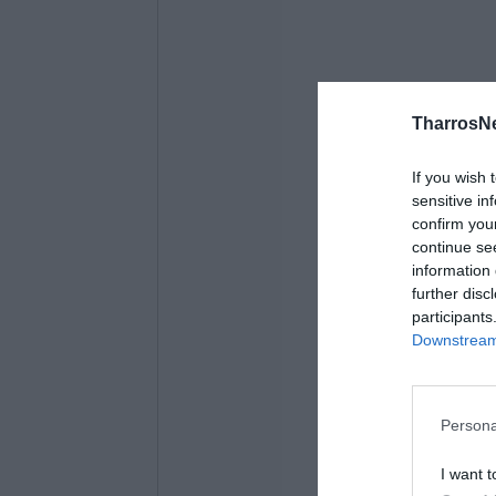
TharrosN
If you wish 
sensitive in
confirm you
continue se
information 
further disc
participants
Downstream 
Persona
I want t