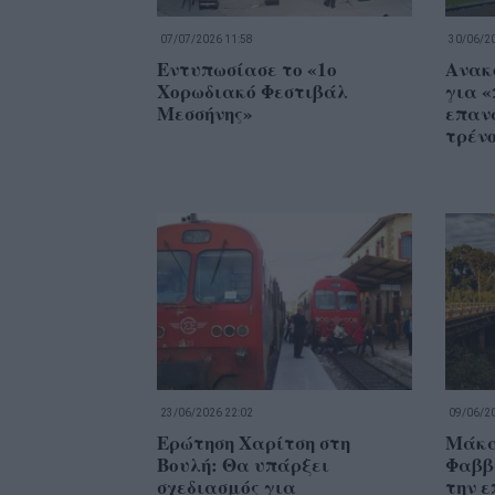
07/07/2026 11:58
30/06/20
Εντυπωσίασε το «1ο
Ανακ
Χορωδιακό Φεστιβάλ
για «
Μεσσήνης»
επαν
τρέν
23/06/2026 22:02
09/06/20
Ερώτηση Χαρίτση στη
Μάκα
Βουλή: Θα υπάρξει
Φαββ
σχεδιασμός για
την 