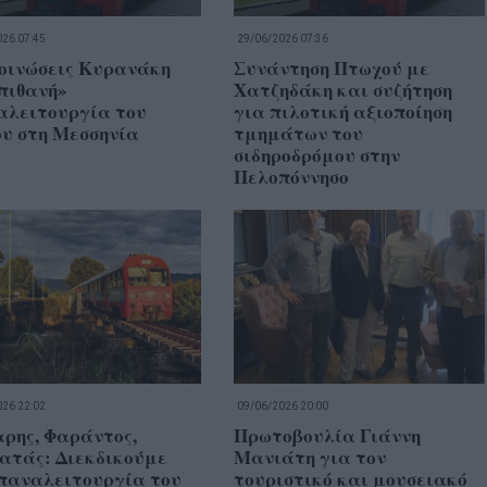
26 07:45
29/06/2026 07:36
οινώσεις Κυρανάκη
Συνάντηση Πτωχού με
πιθανή»
Χατζηδάκη και συζήτηση
αλειτουργία του
για πιλοτική αξιοποίηση
ου στη Μεσσηνία
τμημάτων του
σιδηροδρόμου στην
Πελοπόννησο
26 22:02
09/06/2026 20:00
ρης, Φαράντος,
Πρωτοβουλία Γιάννη
ατάς: Διεκδικούμε
Μανιάτη για τον
επαναλειτουργία του
τουριστικό και μουσειακό