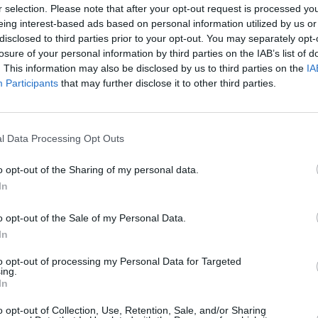
r selection. Please note that after your opt-out request is processed y
Προαστιακού και την επανασύνδεση της Μεσσήνης με άλλες
eing interest-based ads based on personal information utilized by us or
disclosed to third parties prior to your opt-out. You may separately opt-
losure of your personal information by third parties on the IAB’s list of
. This information may also be disclosed by us to third parties on the
IA
νο από τη Μεσσήνη αν ξαναμπεί στις ράγες;
Participants
that may further disclose it to other third parties.
l Data Processing Opt Outs
o opt-out of the Sharing of my personal data.
In
o opt-out of the Sale of my Personal Data.
In
to opt-out of processing my Personal Data for Targeted
ing.
In
o opt-out of Collection, Use, Retention, Sale, and/or Sharing