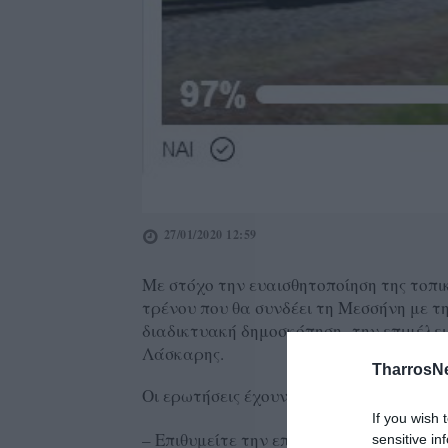
27/01/2020 12:59
Με στόχο την ευαισθητοποίηση της τοπι
τρένου που θα συνδέει τη Μεσσήνη με τ
διαδικτυακή δημοσκόπηση, την επιμέλει
Λάσκαρης.
TharrosN
Οι ερωτήσεις έχουν ως εξής:
If you wish 
– Επιθυμείτε την επιστροφή του τρένου 
sensitive in