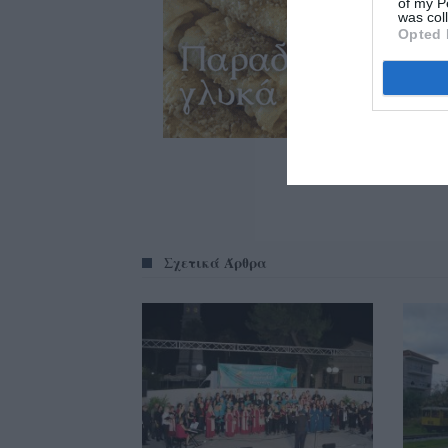
of my P
was col
Opted 
Σχετικά Άρθρα