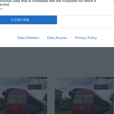
ersonal Data that Is Unrelated with the Purposes for which it
lected.
In
CONFIRM
Data Deletion
Data Access
Privacy Policy