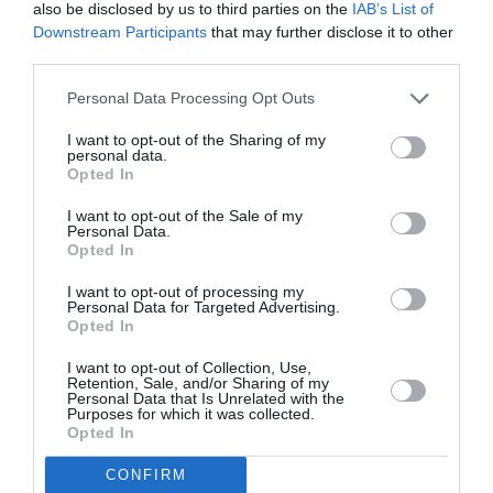
also be disclosed by us to third parties on the
IAB’s List of
Downstream Participants
that may further disclose it to other
third parties.
Personal Data Processing Opt Outs
I want to opt-out of the Sharing of my
Σχετικά Άρθρα
personal data.
Opted In
I want to opt-out of the Sale of my
Personal Data.
Opted In
I want to opt-out of processing my
Personal Data for Targeted Advertising.
Opted In
I want to opt-out of Collection, Use,
Retention, Sale, and/or Sharing of my
07/08/2026 07:04
Personal Data that Is Unrelated with the
Purposes for which it was collected.
Η καθοριστική επέμβαση αστυνομικών στους
Opted In
Γαργαλιάνους έσωσε τη ζωή 38χρονου
CONFIRM