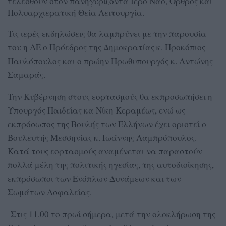
τελεσθούν στον πανηγυρίζοντα Ιερό Nαό, Όρθρος και
Πολυαρχιερατική Θεία Λειτουργία.
Τις ιερές εκδηλώσεις θα λαμπρύνει με την παρουσία
του η ΑΕ ο Πρόεδρος της Δημοκρατίας κ. Προκόπιος
Παυλόπουλος και o πρώην Πρωθυπουργός κ. Αντώνης
Σαμαράς.
Την Κυβέρνηση στους εορτασμούς θα εκπροσωπήσει η
Υπουργός Παιδείας κα Νίκη Κεραμέως, ενώ ως
εκπρόσωπος της Βουλής των Ελλήνων έχει οριστεί ο
Βουλευτής Μεσσηνίας κ. Ιωάννης Λαμπρόπουλος.
Κατά τους εορτασμούς αναμένεται να παραστούν
πολλά μέλη της πολιτικής ηγεσίας, της αυτοδιοίκησης,
εκπρόσωποι των Ενόπλων Δυνάμεων και των
Σωμάτων Ασφαλείας.
Στις 11.00 το πρωί σήμερα, μετά την ολοκλήρωση της