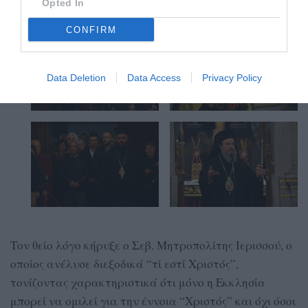
Opted In
CONFIRM
Data Deletion
Data Access
Privacy Policy
Τον θείο λόγο κήρυξε ο Σεβ. Μητροπολίτης Ιερισσού, ο
οποίος ανέλυσε διεξοδικά “τί εστί Χριστός”,
τονίζοντας χαρακτηριστικά ότι μόνο η Εκκλησία
μπορεί να ομιλεί για την έννοια “Χριστός” και όχι όσοι