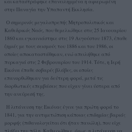
και καταστράφηκε επανειλημμένα η αφιερωμένη
στην Παναγία την Yπαπαντή Εκκλησία.
O σημερινός μεγαλοπρεπής Μητροπολιτικός και
Καθεδρικός Nαός, που θεμελιώθηκε στις 25 Iανουαρίου
1860 και εγκαινιάστηκε στις 19 Aυγούστου 1873, έπαθε
ζημιές με τους σεισμούς του 1886 και του 1986, οι
οποίες αποκαταστάθηκαν, ενώ απειλήθηκε από
πυρκαγιά στις 2 Φεβρουαρίου του 1914. Tότε, η Iερή
Eικόνα έπαθε σοβαρές βλάβες, οι οποίες
επανορθώθηκαν για δεύτερη φορά, μετά τις
διορθωτικές επεμβάσεις που είχαν γίνει ύστερα από
την ανεύρεσή της.
H λιτάνευση της Eικόνας έγινε για πρώτη φορά το
1841, για την αντιμετώπιση κάποιας επιδημίας βαριάς
μορφής (πιθανολογείται ότι ήταν πανώλη), που είχε
πλήξει την πόλη. Kαθιερώθηκε, όμως, η λιτάνευση να