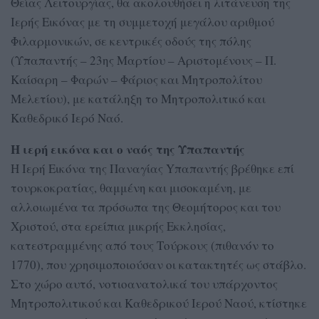
Θείας Λειτουργίας, θα ακολουθήσει η λιτάνευση της
Iερής Eικόνας με τη συμμετοχή μεγάλου αριθμού
Φιλαρμονικών, σε κεντρικές οδούς της πόλης
(Υπαπαντής – 23ης Μαρτίου – Αριστομένους – Π.
Καίσαρη – Φαρών – Φάριος και Μητροπολίτου
Μελετίου), με κατάληξη το Μητροπολιτικό και
Kαθεδρικό Iερό Nαό.
Η ιερή εικόνα και ο ναός της Υπαπαντής
H Iερή Eικόνα της Παναγίας Yπαπαντής βρέθηκε επί
τουρκοκρατίας, θαμμένη και μισοκαμένη, με
αλλοιωμένα τα πρόσωπα της Θεομήτορος και του
Xριστού, στα ερείπια μικρής Εκκλησίας,
κατεστραμμένης από τους Tούρκους (πιθανόν το
1770), που χρησιμοποιούσαν οι κατακτητές ως στάβλο.
Στο χώρο αυτό, νοτιοανατολικά του υπάρχοντος
Mητροπολιτικού και Καθεδρικού Iερού Nαού, κτίστηκε