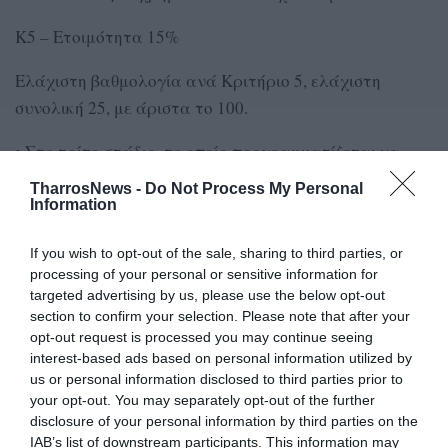
Κ5 – Ετοιμότητα 15%
Ελάχιστη βαθμολογία ανά Κριτήριο 5, ελάχιστη
συνολική 25, με άριστα το 100.
• Στο τρίτο στάδιο, το οποίο προγραμματίζεται να
υλοποιηθεί εντός των μηνών Απριλίου – Μαΐου –
TharrosNews -
Do Not Process My Personal
Ιουνίου, θα εφαρμοστεί πρόγραμμα «Coaching» των
Information
3.000 δυνητικών ωφελουμένων με 6 συνεδρίες.
If you wish to opt-out of the sale, sharing to third parties, or
Μία συνεδρία προβλέπεται να πραγματοποιηθεί διά
processing of your personal or sensitive information for
targeted advertising by us, please use the below opt-out
ζώσης και 5 εξ αποστάσεως. Οι συνεδρίες θα αφορούν
section to confirm your selection. Please note that after your
στη βελτίωση των επιχειρηματικών ιδεών και την
opt-out request is processed you may continue seeing
«προπόνηση» των ανέργων από ειδικούς, αναφορικά
interest-based ads based on personal information utilized by
us or personal information disclosed to third parties prior to
με τις βέλτιστες πρακτικές που μπορούν να
your opt-out. You may separately opt-out of the further
ενσωματώσουν στο επιχειρηματικό τους πλάνο.
disclosure of your personal information by third parties on the
IAB’s list of downstream participants. This information may