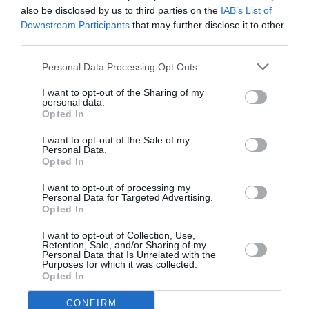
• Αμέσως μετά, δηλαδή εντός του διμήνου Ιούλιος –
also be disclosed by us to third parties on the
IAB’s List of
Αύγουστος, αναμένεται να ακολουθήσει το 4ο στάδιο,
Downstream Participants
that may further disclose it to other
third parties.
κατά τη διάρκεια του οποίου ο ΟΑΕΔ θα απευθύνει τη
δεύτερη πρόσκληση προς τους 3.000 δυνητικούς
Personal Data Processing Opt Outs
ωφελουμένους για υποβολή συγκεκριμένων αυτή τη
I want to opt-out of the Sharing of my
φορά επιχειρηματικών σχεδίων προς επιδότηση.
personal data.
Opted In
• Στο πέμπτο και τελευταίο στάδιο της αξιολόγησης
I want to opt-out of the Sale of my
και έναρξης επιχορήγησης, το οποίο υπολογίζεται να
Personal Data.
Opted In
ξεκινήσει εντός Σεπτεμβρίου, θα περάσουν εν τέλει
2.500 ωφελούμενοι, οι οποίοι θα ξεκινήσουν να
I want to opt-out of processing my
Personal Data for Targeted Advertising.
επιδοτούνται με σκοπό τη δημιουργία της δικής τους
Opted In
επιχείρησης.
I want to opt-out of Collection, Use,
Retention, Sale, and/or Sharing of my
Personal Data that Is Unrelated with the
Purposes for which it was collected.
Opted In
TAGS:
ΕΣΠΑ
ΟΑΕΔ
ΧΡΗΜΑΤΟΔΟΤΗΣΗ
CONFIRM