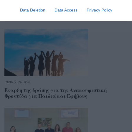
Data Deletion
Data Access
Privacy Policy
Σχετικά Άρθρα
20/07/2026 08:23
Έναρξη της δράσης για την Ανακουφιστική
Φροντίδα για Παιδιά και Εφήβους