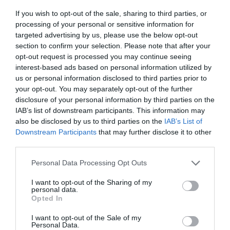
ορίζονται στις παραλίες της Αττικής, όπου υπάρχει και
If you wish to opt-out of the sale, sharing to third parties, or
εισιτήριο εισόδου, και επικρατεί γενικότερα ένα
processing of your personal or sensitive information for
μπέρδεμα επ’ αυτού. Πρόσθεσε ότι το μόνο που έγινε
targeted advertising by us, please use the below opt-out
γνωστό είναι η απόσταση που θα πρέπει να έχουν
section to confirm your selection. Please note that after your
opt-out request is processed you may continue seeing
μεταξύ τους οι ομπρέλες και οι ξαπλώστρες, αλλά και
interest-based ads based on personal information utilized by
ο αριθμός των 40 ατόμων ουσιαστικά σε 1.000 τ.μ.
us or personal information disclosed to third parties prior to
Τέλος, μας ενημέρωσε ότι και ο ίδιος περιμένει
your opt-out. You may separately opt-out of the further
disclosure of your personal information by third parties on the
περισσότερες διευκρινίσεις για όλα τα παραπάνω
IAB’s list of downstream participants. This information may
ζητήματα.
also be disclosed by us to third parties on the
IAB’s List of
Downstream Participants
that may further disclose it to other
Των Βίκυς Βετουλάκη & Κώστα Γαζούλη
third parties.
Personal Data Processing Opt Outs
TAGS:
ΛΙΜΕΝΙΚΟ
ΚΑΤΑΣΤΗΜΑΤΑ
ΕΣΤΙΑΣΗ
I want to opt-out of the Sharing of my
personal data.
ΠΑΡΑΛΙΕΣ
ΚΤΗΜΑΤΙΚΗ ΥΠΗΡΕΣΙΑ
Opted In
I want to opt-out of the Sale of my
Personal Data.