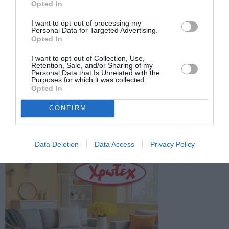
Facebook
Twitter
Opted In
I want to opt-out of processing my
Personal Data for Targeted Advertising.
Opted In
I want to opt-out of Collection, Use,
Retention, Sale, and/or Sharing of my
Personal Data that Is Unrelated with the
Purposes for which it was collected.
Opted In
CONFIRM
Data Deletion
Data Access
Privacy Policy