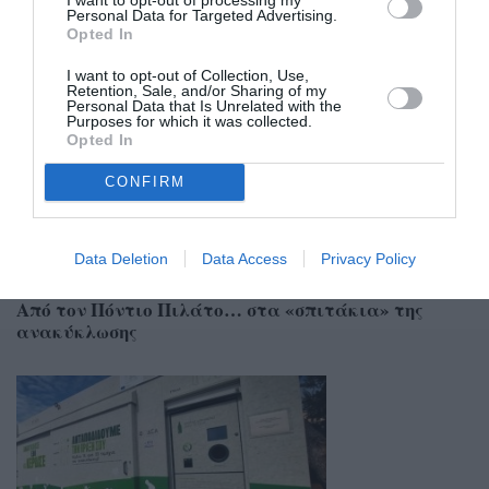
Personal Data for Targeted Advertising.
Opted In
Σχετικά Άρθρα
I want to opt-out of Collection, Use,
Retention, Sale, and/or Sharing of my
Personal Data that Is Unrelated with the
Purposes for which it was collected.
Opted In
CONFIRM
Data Deletion
Data Access
Privacy Policy
06/08/2026 22:02
Από τον Πόντιο Πιλάτο… στα «σπιτάκια» της
ανακύκλωσης