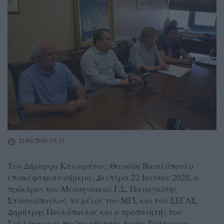
22/06/2020 19:51
Τον Δήμαρχο Καλαμάτας, Θανάση Βασιλόπουλο
επισκέφτηκαν σήμερα, Δευτέρα 22 Ιουνίου 2020, ο
πρόεδρος του Μεσσηνιακού Γ.Σ. Παναγιώτης
Στασινόπουλος, το μέλος του ΜΓΣ και του ΣΕΓΑΣ,
Δημήτρης Πουλόπουλος και ο προπονητής του
Συλλόγου και πρώην αθλητής Λούης Τσάτουμας.