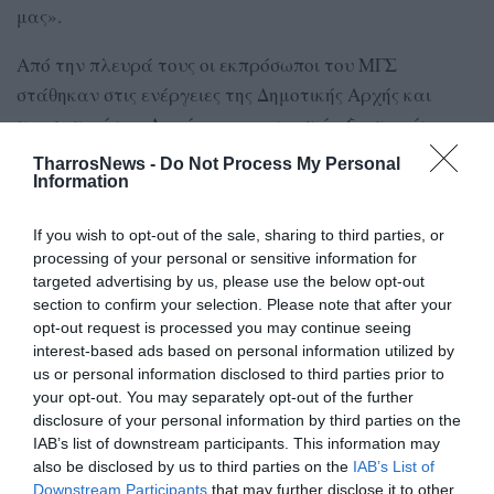
μας».
Από την πλευρά τους οι εκπρόσωποι του ΜΓΣ
στάθηκαν στις ενέργειες της Δημοτικής Αρχής και
προσωπικά του Δημάρχου, για τη στήριξη στο μίτινγκ
των «Παπαφλεσσείων», αλλά και γενικότερα στον
TharrosNews -
Do Not Process My Personal
κλασικό αθλητισμό.
Information
Χαρακτηριστικά, το μέλος του ΣΕΓΑΣ Δ. Πουλόπουλος
If you wish to opt-out of the sale, sharing to third parties, or
ανέφερε μεταξύ άλλων: «Ο ΣΕΓΑΣ βρήκε στήριγμα τη
processing of your personal or sensitive information for
targeted advertising by us, please use the below opt-out
Δημοτική Αρχή. Ευχαριστούμε τον Δήμαρχο ως
section to confirm your selection. Please note that after your
κλασικός αθλητισμός. Παινευόμαστε και είμαστε
opt-out request is processed you may continue seeing
υπερήφανοι για τη Δημοτική Αρχή».
interest-based ads based on personal information utilized by
us or personal information disclosed to third parties prior to
Ο πρόεδρος του ΜΓΣ Π. Στασινόπουλος τόνισε πως
your opt-out. You may separately opt-out of the further
disclosure of your personal information by third parties on the
παρά τις δύσκολες συνθήκες, με τη βοήθεια του
IAB’s list of downstream participants. This information may
Δημάρχου ο Μεσσηνιακός καλείται να διοργανώσει
also be disclosed by us to third parties on the
IAB’s List of
ένα ακόμα σπουδαίο αθλητικό γεγονός, τα
Downstream Participants
that may further disclose it to other