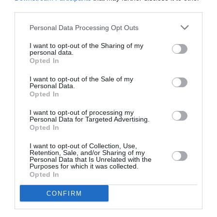
third parties.
«Παπαφλέσσεια». Στο ίδιο μήκος κύματος και οι
δηλώσεις του Λ. Τσάτουμα, ο οποίος αφού ευχαρίστησε
Personal Data Processing Opt Outs
το Δήμαρχο, αναφέροντας πως χωρίς αυτόν δεν θα
I want to opt-out of the Sharing of my
γίνονταν οι αγώνες, τόνισε ότι ο μεγάλος στόχος είναι
personal data.
Opted In
ο αθλητικός τουρισμός αλλά και να αποκτήσει το
μίτινγκ την παλιά του αίγλη.
I want to opt-out of the Sale of my
Personal Data.
Opted In
I want to opt-out of processing my
TAGS:
ΜΕΣΣΗΝΙΑΚΟΣ
ΤΣΑΤΟΥΜΑΣ
ΣΤΙΒΟΣ
ΣΕΓΑΣ
Personal Data for Targeted Advertising.
Opted In
ΠΑΠΑΦΛΕΣΣΕΙΑ
I want to opt-out of Collection, Use,
Retention, Sale, and/or Sharing of my
Personal Data that Is Unrelated with the
Facebook
Twitter
Purposes for which it was collected.
Opted In
CONFIRM