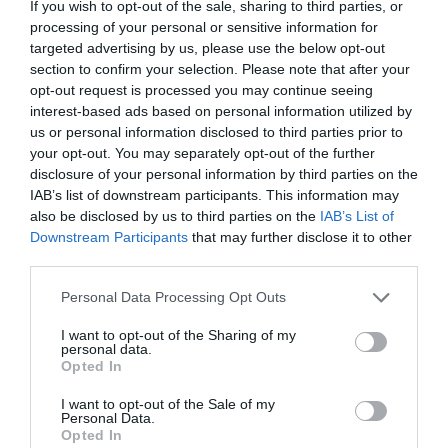
If you wish to opt-out of the sale, sharing to third parties, or
Ειδική προσφορά από τον επίσημο χορηγό
processing of your personal or sensitive information for
τεχνολογίας
targeted advertising by us, please use the below opt-out
section to confirm your selection. Please note that after your
Η διοργάνωση συνεχίζει να καινοτομεί έχοντας για
opt-out request is processed you may continue seeing
ακόμα μία χρονιά ως Επίσημο Συνεργάτη Τεχνολογίας
interest-based ads based on personal information utilized by
us or personal information disclosed to third parties prior to
τη Samsung Electronics Hellas. Μετά και την περσινή
your opt-out. You may separately opt-out of the further
επιτυχημένη συμβολή της κορυφαίας εταιρείας
disclosure of your personal information by third parties on the
τεχνολογίας, στην επίτευξη μηδενικής χρήσης χαρτιού
IAB’s list of downstream participants. This information may
για τους σκοπούς της διοργάνωσης, η Samsung
also be disclosed by us to third parties on the
IAB’s List of
Downstream Participants
that may further disclose it to other
επιστρέφει με τα κορυφαία Galaxy S20, S20+ και S20
third parties.
Ultra, που αλλάζουν τον τρόπο λήψης όχι μόνο βίντεο,
αλλά και φωτογραφιών με το 8Κ Video και με το πιο
Personal Data Processing Opt Outs
εξελιγμένο 100X Zoom, που χαρίζει ολοκαίνουργιες
I want to opt-out of the Sharing of my
personal data.
δυνατότητες και εντυπωσιακές λήψεις. Παράλληλα,
Opted In
με το Galaxy Z Flip, το πρώτο αναδιπλούμενο
smartphone πλήρους οθόνης με εύκαμπτο γυαλί και τον
I want to opt-out of the Sale of my
Personal Data.
εξαιρετικό σχεδιασμό, προσφέρει άνεση και μοναδικό
Opted In