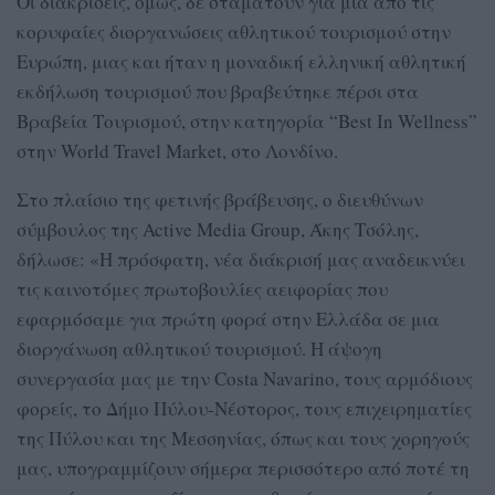
Οι διακρίσεις, όμως, δε σταματούν για μια από τις
κορυφαίες διοργανώσεις αθλητικού τουρισμού στην
Ευρώπη, μιας και ήταν η μοναδική ελληνική αθλητική
εκδήλωση τουρισμού που βραβεύτηκε πέρσι στα
Βραβεία Τουρισμού, στην κατηγορία “Best In Wellness”
στην World Travel Market, στο Λονδίνο.
Στο πλαίσιο της φετινής βράβευσης, ο διευθύνων
σύμβουλος της Active Media Group, Άκης Τσόλης,
δήλωσε: «Η πρόσφατη, νέα διάκρισή μας αναδεικνύει
τις καινοτόμες πρωτοβουλίες αειφορίας που
εφαρμόσαμε για πρώτη φορά στην Ελλάδα σε μια
διοργάνωση αθλητικού τουρισμού. Η άψογη
συνεργασία μας με την Costa Navarino, τους αρμόδιους
φορείς, το Δήμο Πύλου-Νέστορος, τους επιχειρηματίες
της Πύλου και της Μεσσηνίας, όπως και τους χορηγούς
μας, υπογραμμίζουν σήμερα περισσότερο από ποτέ τη