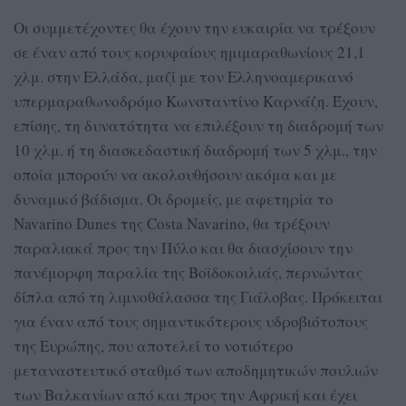
Οι συμμετέχοντες θα έχουν την ευκαιρία να τρέξουν
σε έναν από τους κορυφαίους ημιμαραθωνίους 21,1
χλμ. στην Ελλάδα, μαζί με τον Ελληνοαμερικανό
υπερμαραθωνοδρόμο Κωνσταντίνο Καρνάζη. Έχουν,
επίσης, τη δυνατότητα να επιλέξουν τη διαδρομή των
10 χλμ. ή τη διασκεδαστική διαδρομή των 5 χλμ., την
οποία μπορούν να ακολουθήσουν ακόμα και με
δυναμικό βάδισμα. Οι δρομείς, με αφετηρία το
Navarino Dunes της Costa Navarino, θα τρέξουν
παραλιακά προς την Πύλο και θα διασχίσουν την
πανέμορφη παραλία της Βοϊδοκοιλιάς, περνώντας
δίπλα από τη λιμνοθάλασσα της Γιάλοβας. Πρόκειται
για έναν από τους σημαντικότερους υδροβιότοπους
της Ευρώπης, που αποτελεί το νοτιότερο
μεταναστευτικό σταθμό των αποδημητικών πουλιών
των Βαλκανίων από και προς την Αφρική και έχει