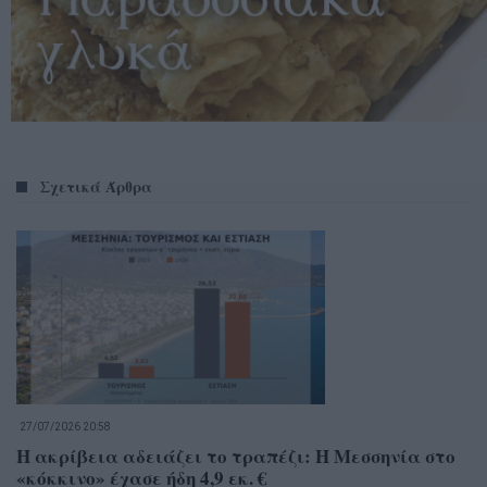
Σχετικά Άρθρα
27/07/2026 20:58
Η ακρίβεια αδειάζει το τραπέζι: Η Μεσσηνία στο
«κόκκινο» έχασε ήδη 4,9 εκ. €