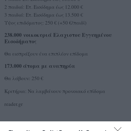
2 παιδιά: Ετ. Εισόδημα έως 12.000 €
3 παιδιά: Ετ. Εισόδημα έως 13.500 €
Υψος επιδόματος: 250 € (+50 €/παιδί)
238.000 νοικοκυριά Ελαχιστου Εγγυημένου
Εισοδήματος
Θα εισπράξουν ένα επιπλέον επίδομα
173.000 άτομα με αναπηρία
Θα λάβουν: 250 €
Κριτήρια: Να λαμβάνουν προνοιακό επίδομα
reader.gr
TAGS:
ΑΚΡΙΒΕΙΑ
ΕΠΙΤΑΓΗ ΑΚΡΙΒΕΙΑΣ