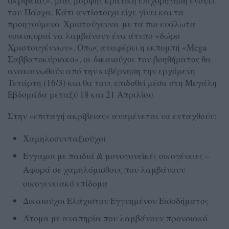
ακρίβειας», μιας μορφής κρατική επιχορήγηση ενόψει
του Πάσχα. Κάτι αντίστοιχο είχε γίνει και τα
προηγούμενα Χριστούγεννα με τα πιο ευάλωτα
νοικοκυριά να λαμβάνουν ένα άτυπο «δώρο
Χριστουγέννων». Οπως αναφέρει η εκπομπή «Mega
Σαββατοκύριακο», οι δικαιούχοι του βοηθήματος θα
ανακοινωθούν από την κυβέρνηση την ερχόμενη
Τετάρτη (16/3) και θα τους επιδοθεί μέσα στη Μεγάλη
Εβδομάδα μεταξύ 18 και 21 Απριλίου.
Στην «επιταγή ακρίβειας» αναμένεται να ενταχθούν:
Χαμηλοσυνταξιούχοι
Εγγαμοι με παιδιά & μονογονεϊκές οικογένειες –
Αφορά σε χαμηλόμισθους που λαμβάνουν
οικογενειακό επίδομα
Δικαιούχοι Ελάχιστου Εγγυημένου Εισοδήματος
Άτομα με αναπηρία που λαμβάνουν προνοιακό