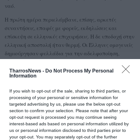
ναό.
Η πρώτη ημέρα περιελάμβανε, επίσης, αρκετές
συναντήσεις, επαφές με φορείς, εκδηλώσεις και
επίσκεψη σε ελληνικές επιχειρήσεις. Η δε υποδοχή στην
ελληνική αποστολή ήταν θερμή. Οι Έλληνες ομογενείς
δημιούργησαν φυλλάδια για την αδελφοποίηση,
χαρακτηρίζοντας την Καλαμάτα «Πριγκίπισσα της
Πελοποννήσου».
TharrosNews -
Do Not Process My Personal
Information
Ο δήμαρχος Καλαμάτας εξέφρασε τον ενθουσιασμό
If you wish to opt-out of the sale, sharing to third parties, or
του για την αγάπη και το καλωσόρισμα που
processing of your personal or sensitive information for
επεφύλαξαν στην αποστολή οι ομογενείς,
targeted advertising by us, please use the below opt-out
σημειώνοντας ότι η πρώτη ημέρα που ολοκληρώθηκε
section to confirm your selection. Please note that after your
με εκδήλωση στο Κοινοτικό Κέντρο Hellenic Cultural
opt-out request is processed you may continue seeing
interest-based ads based on personal information utilized by
Center και σε επίπεδο επαφών ήταν δημιουργική.
us or personal information disclosed to third parties prior to
your opt-out. You may separately opt-out of the further
Το προχθεσινό πρόγραμμα περιελάμβανε επίσκεψη