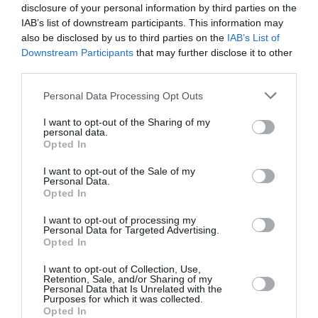
disclosure of your personal information by third parties on the
στο Δημαρχείο της Βοστώνης, ξενάγηση στο Κυβερνείο
IAB’s list of downstream participants. This information may
της Βοστώνης, δεξίωση προς τιμή της αποστολής του
also be disclosed by us to third parties on the
IAB’s List of
Downstream Participants
that may further disclose it to other
Δήμου στο Κυβερνείο, ελληνική γιορτή για την
third parties.
Ελληνική Ανεξαρτησία στην αίθουσα της Βουλής,
καθώς και ξενάγηση και επαφές με μέλη της
Personal Data Processing Opt Outs
πανεπιστημιακής κοινότητας στο ΜΙΤ και στο Harvard.
I want to opt-out of the Sharing of my
Επίσης, ήταν προγραμματισμένες συναντήσεις στη
personal data.
Opted In
Βοστώνη, καθώς και συμμετοχή σε εκδήλωση που
οργάνωσε η Ομοσπονδία Ελληνο-Αμερικανικών
I want to opt-out of the Sale of my
Personal Data.
Σωματείων.
Opted In
I want to opt-out of processing my
Αύριο το πρόγραμμα περιλαμβάνει εκκλησιασμό –
Personal Data for Targeted Advertising.
δοξολογία στον Καθεδρικό Ναό της Βοστώνης
Opted In
χοροστατούντος του αρχιεπισκόπου Αμερικής κ.
I want to opt-out of Collection, Use,
Ελπιδοφόρου, δεξίωση από την Ομοσπονδία Ελληνο-
Retention, Sale, and/or Sharing of my
Personal Data that Is Unrelated with the
Αμερικανικών Σωματείων Νέας Αγγλίας (Βοστώνης)
Purposes for which it was collected.
Opted In