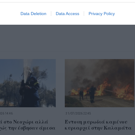
Data Deletion
Data Access
Privacy Policy
26 14:46
31/07/2026 22:45
ά στο Νεοχώρι αλλά
Έντονη μυρωδιά καμένου
χώς την έσβησαν άμεσα
κυριαρχεί στην Καλαμάτα