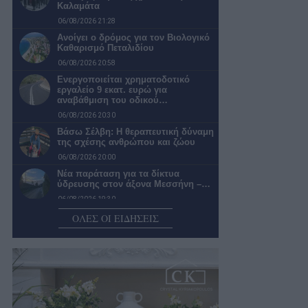
Καλαμάτα
06/08/2026 21:28
Ανοίγει ο δρόμος για τον Βιολογικό
Καθαρισμό Πεταλιδίου
06/08/2026 20:58
Ενεργοποιείται χρηματοδοτικό
εργαλείο 9 εκατ. ευρώ για
αναβάθμιση του οδικού…
06/08/2026 20:30
Βάσω Σέλβη: Η θεραπευτική δύναμη
της σχέσης ανθρώπου και ζώου
06/08/2026 20:00
Νέα παράταση για τα δίκτυα
ύδρευσης στον άξονα Μεσσήνη –…
06/08/2026 19:30
«Πράσινο φως» για τη μετατροπή
ΟΛΕΣ ΟΙ ΕΙΔΗΣΕΙΣ
του Παλαιού Γυμνασίου Πύλου σε…
06/08/2026 18:59
Δικηγόρο και λογιστή προσέλαβε ο
Διοκλής
06/08/2026 18:25