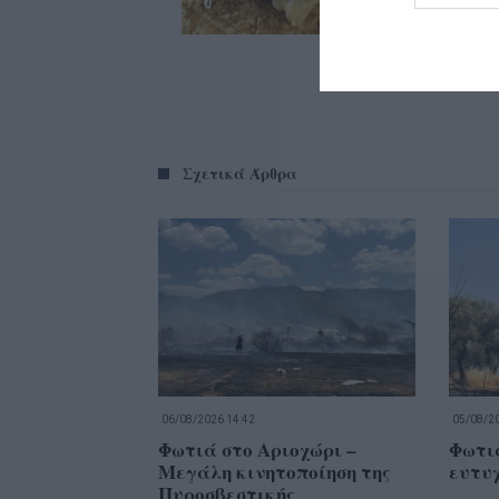
Σχετικά Άρθρα
06/08/2026 14:42
05/08/20
Φωτιά στο Αριοχώρι –
Φωτι
Μεγάλη κινητοποίηση της
ευτυ
Πυροσβεστικής