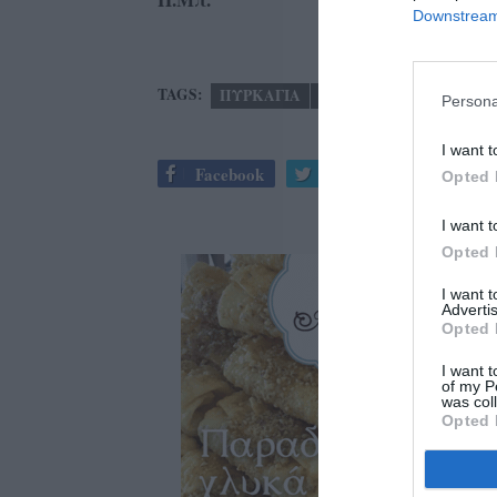
Downstream 
TAGS:
ΠΥΡΚΑΓΙΑ
ΧΡΥΣΟΚΕΛΛΑΡΙΑ
Persona
I want t
Facebook
Twitter
Opted 
I want t
Opted 
I want 
Advertis
Opted 
I want t
of my P
was col
Opted 