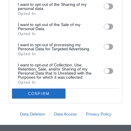
I want to opt-out of the Sharing of my
personal data.
Opted In
I want to opt-out of the Sale of my
Personal Data.
Opted In
I want to opt-out of processing my
Personal Data for Targeted Advertising.
Opted In
I want to opt-out of Collection, Use,
ΚΟΒ Πύλου ΚΚΕ: Ανυπαρξία
Retention, Sale, and/or Sharing of my
Personal Data that Is Unrelated with the
ολοκληρωμένου σχεδίου
Purposes for which it was collected.
αντιπυρικής προστασίας
Opted In
CONFIRM
27/07/2022 21:00
Για την πυρκαγιά στη Χρυσοκελλαριά
τοποθετείται με ανακοίνωσή της η ΚΟΒ Πύλου του
Data Deletion
Data Access
Privacy Policy
ΚΚΕ. Όπως σημειώνεται: «Ένα χρόνο...