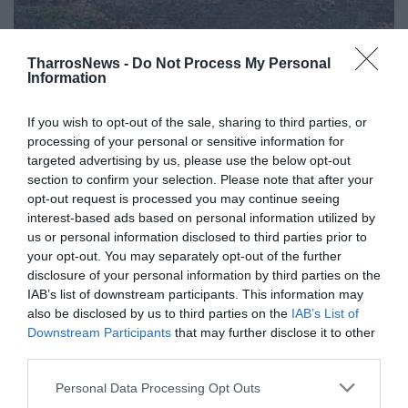
TharrosNews -
Do Not Process My Personal
Information
If you wish to opt-out of the sale, sharing to third parties, or
processing of your personal or sensitive information for
targeted advertising by us, please use the below opt-out
section to confirm your selection. Please note that after your
opt-out request is processed you may continue seeing
Φωτιά στη Χρυσοκελλαριά
interest-based ads based on personal information utilized by
us or personal information disclosed to third parties prior to
13/08/2022 14:46
your opt-out. You may separately opt-out of the further
disclosure of your personal information by third parties on the
Πυρκαγιά ξέσπασε λίγο μετά τις 2 το μεσημέρι
IAB’s list of downstream participants. This information may
του Σαββάτου στη Χρυσοκελλαριά και ειδικότερα
also be disclosed by us to third parties on the
IAB’s List of
κάτω από την Ε.Ο....
Downstream Participants
that may further disclose it to other
third parties.
Personal Data Processing Opt Outs