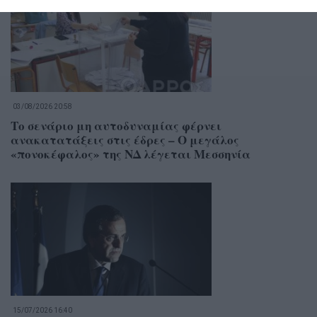
03/08/2026 20:58
Το σενάριο μη αυτοδυναμίας φέρνει
ανακατατάξεις στις έδρες – Ο μεγάλος
«πονοκέφαλος» της ΝΔ λέγεται Μεσσηνία
15/07/2026 16:40