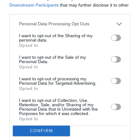
τέσσερις έδρες ο Βόρειος και ο Νότιος Τομέας.
Downstream Participants
that may further disclose it to other
Πιθανότατα θα χαθεί μία έδρα από την Α΄ Πειραιά,
third parties.
την οποία θα κερδίσει η Β΄ Πειραιά. Τέσσερις έδρες
Personal Data Processing Opt Outs
αναμένεται να κερδίσει και η Α΄ Θεσσαλονίκης.
I want to opt-out of the Sharing of my
Υποψήφιες χαμένες ως προς τον αριθμό εδρών
personal data.
Opted In
εκλογικές περιφέρειες θεωρούνται η
Αιτωλοακαρνανία και οι Σέρρες, με καθεμιά να
I want to opt-out of the Sale of my
Personal Data.
υπολογίζεται ότι θα χάσει από δύο έδρες. Από μία
Opted In
έδρα εκτιμάται ότι θα χάσουν οι Περιφέρειες
I want to opt-out of processing my
Αρκαδίας, Άρτας, Δράμας, Ηλείας, Ιωαννίνων,
Personal Data for Targeted Advertising.
Opted In
Καρδίτσας, Κιλκίς, Κοζάνης, Κυκλάδων, Λακωνίας,
Λάρισας, Μαγνησίας, Μεσσηνίας, Πέλλας, Πιερίας,
I want to opt-out of Collection, Use,
Retention, Sale, and/or Sharing of my
Τρικάλων και Φθιώτιδας.
Personal Data that Is Unrelated with the
Purposes for which it was collected.
Opted In
Από μία άποψη, το ενδεχόμενο πρόωρων εκλογών
βόλευε τα κομματικά επιτελεία, καθώς ήταν γνωστός
CONFIRM
ο εκλογικός «χάρτης» όσον αφορά στην κατανομή