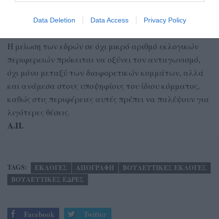
εδρών και μπορούσαν με ασφάλεια να γίνουν οι όποιοι
Data Deletion
Data Access
Privacy Policy
σχεδιασμοί.
Η μείωση των εδρών σε όχι μικρό αριθμό εκλογικών
περιφερειών πρόκειται να οξύνει τον ανταγωνισμό,
όχι μόνο μεταξύ των διαφορετικών κομμάτων, αλλά
και ανάμεσα στους υποψηφίους του ίδιου κόμματος,
καθώς στις περιφέρειες αυτές πρέπει να παλέψουν για
λιγότερες θέσεις.
Α.Π.
TAGS:
ΕΚΛΟΓΕΣ
ΑΠΟΓΡΑΦΗ
ΒΟΥΛΕΥΤΙΚΕΣ ΕΚΛΟΓΕΣ
ΒΟΥΛΕΥΤΙΚΕΣ ΕΔΡΕΣ
Facebook
Twitter