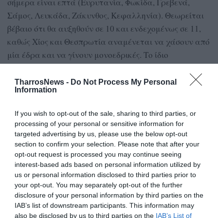
σήμερα είναι επτά (Ευρυτανία, Φωκίδα, Γρεβενά,
Σάμος, Λευκάδα, Ζάκυνθος, Κεφαλληνία). Θεωρείται
βέβαιο ότι θα αυξηθούν σε 10 και ενδεχομένως σε 11,
καθώς Χίος και Θεσπρωτία αναμένεται να χάσουν από
μία έδρα και να γίνουν μονοεδρικές. Το ίδιο
αναμένεται να γίνει για μία από τις δύο ή και τις δύο,
Καστοριά και Φλώρινα.
TharrosNews -
Do Not Process My Personal
Information
Ενισχυμένα ως προς τον αριθμό εδρών αναμένεται να
If you wish to opt-out of the sale, sharing to third parties, or
βγουν τα μεγάλα αστικά κέντρα, Αττική και
processing of your personal or sensitive information for
Θεσσαλονίκη, σχολιάζει επιπρόσθετα το ρεπορτάζ της
targeted advertising by us, please use the below opt-out
“Καθημερινής”, όπου φαίνεται ότι θα κατευθυνθούν οι
section to confirm your selection. Please note that after your
«χαμένες» έδρες. Πιθανόν μία από αυτές να κερδίσουν
opt-out request is processed you may continue seeing
interest-based ads based on personal information utilized by
τα Δωδεκάνησα, εξαιτίας αύξησης του πληθυσμού στην
us or personal information disclosed to third parties prior to
Περιφέρεια Νοτίου Αιγαίου. Κατά τα λοιπά, θεωρείται
your opt-out. You may separately opt-out of the further
ότι θα κερδίσει τρεις έδρες η Α΄ Αθήνας, δύο έδρες ο
disclosure of your personal information by third parties on the
IAB’s list of downstream participants. This information may
Δυτικός Τομέας, μία έδρα η Δυτική Αττική και από
also be disclosed by us to third parties on the
IAB’s List of