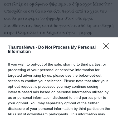
κατέληξε σε ομόφωνο ψήφισμα, ο δήμαρχος Μεσσήνης
υποσχέθηκε ότι θα κάνει ό,τι περνά από το χέρι του
και θα μεταφέρει το ψήφισμα στον υπουργό,
προσθέτοντας πως αυτά δε γίνονται από τη μια στιγμή
στην άλλη, αλλά τουλάχιστον έγινε η αρχή.
Του Παναγιώτη Μπαμπαρούτση
TharrosNews -
Do Not Process My Personal
Information
If you wish to opt-out of the sale, sharing to third parties, or
TAGS:
ΔΗΜΟΤΙΚΟ ΣΥΜΒΟΥΛΙΟ ΜΕΣΣΗΝΗΣ
processing of your personal or sensitive information for
ΓΙΩΡΓΟΣ ΑΘΑΝΑΣΟΠΟΥΛΟΣ
ΓΙΑΝΝΗΣ ΛΑΣΚΑΡΗΣ
targeted advertising by us, please use the below opt-out
ΛΟΓΓΑ
ΑΓΙΟΣ ΑΝΔΡΕΑΣ
ΘΑΝΟΣ ΠΛΕΥΡΗΣ
section to confirm your selection. Please note that after your
ΚΕΝΤΡΟ ΥΓΕΙΑΣ ΑΓΙΟΥ ΑΝΔΡΕΑ
opt-out request is processed you may continue seeing
ΚΕΝΤΡΟ ΕΦΗΜΕΡΕΥΣΗΣ ΛΟΓΓΑΣ
interest-based ads based on personal information utilized by
us or personal information disclosed to third parties prior to
your opt-out. You may separately opt-out of the further
disclosure of your personal information by third parties on the
Facebook
Twitter
IAB’s list of downstream participants. This information may