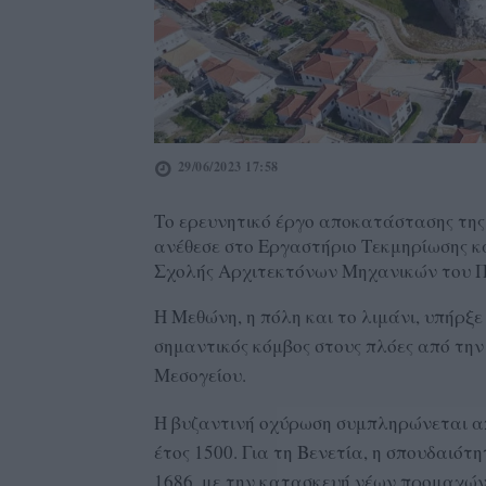
29/06/2023 17:58
Το ερευνητικό έργο αποκατάστασης τη
ανέθεσε στο Εργαστήριο Τεκμηρίωσης κ
Σχολής Αρχιτεκτόνων Μηχανικών του Πο
H Μεθώνη, η πόλη και το λιμάνι, υπήρξ
σημαντικός κόμβος στους πλόες από την 
Μεσογείου.
Η βυζαντινή οχύρωση συμπληρώνεται απ
έτος 1500. Για τη Βενετία, η σπουδαιότ
1686, με την κατασκευή νέων προμαχώ