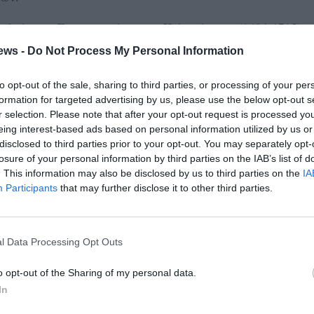
ς δεύτερης Ενετοκρατίας στην Πελοπόννησο (1686-1715),
ος την πλευρά της στεριάς, ο μεγάλος προμαχώνας
ews -
Do Not Process My Personal Information
ο βορειο-ανατολικό άκρο της ακρόπολης, το αντέρεισμα
τα δυτικά και νοτιο-δυτικά.
to opt-out of the sale, sharing to third parties, or processing of your per
formation for targeted advertising by us, please use the below opt-out s
αρμόδιων υπηρεσιών: «Η μεγάλη αδράνεια στην επούλωση
r selection. Please note that after your opt-out request is processed y
eing interest-based ads based on personal information utilized by us or
 με την ανάγκη προώθησης αρχαιολογικών ερευνών,
disclosed to third parties prior to your opt-out. You may separately opt-
ρο έρευνας για την ανάδειξη τόσο της οχυρωματικής
losure of your personal information by third parties on the IAB’s list of
ι για την ανάδυση της εσωτερικής δομής του οικιστικού
. This information may also be disclosed by us to third parties on the
IA
Participants
that may further disclose it to other third parties.
άμματος είναι «Ερευνητικές Εργασίες για την
ρου της Μεθώνης: Διαδρομή Πρόσβασης – Κεντρική Πύλη,
l Data Processing Opt Outs
η Πλατείας Όπλων – Πύλη Ακρόπολης».
o opt-out of the Sharing of my personal data.
εντός του Μαρτίου 2024.
In