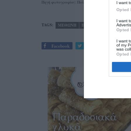
Πηγή φωτογραφίας: Πολυτεχνείο Κρήτης
I want t
Opted 
I want 
TAGS:
ΜΕΘΩΝΗ
ΠΟΛΥΤΕΧΝΕΙΟ ΚΡΗΤΗΣ
Advertis
Opted 
I want t
of my P
Facebook
Twitter
was col
Opted 