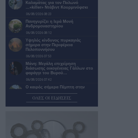
Καλαμάτας για τον Πολωνό
…«killer» Ντάβιντ Κουρμινόφσκι
06/08/2026 08:23
Πανηγυρίζει η Ιερά Μονή
Ανδρομοναστηρίου
06/08/2026 08:12
Υψηλός κίνδυνος πυρκαγιάς
σήμερα στην Περιφέρεια
Πελοποννήσου
06/08/2026 07:53
Μάνη: Μεγάλη επιχείρηση
διάσωσης οικογένειας Γάλλων στο
φαράγγι του Βυρού…
06/08/2026 07:42
Ο καιρός σήμερα Πέμπτη στην
Καλαμάτα
ΟΛΕΣ ΟΙ ΕΙΔΗΣΕΙΣ
06/08/2026 07:19
Επερώτηση της Λαϊκής
Συσπείρωσης για την κατάσταση
στο Πολυλίμνιο και…
05/08/2026 22:30
Νέα φοιτητική εστία… Μια λύση που
θα άφηνε «ήσυχους» τους…