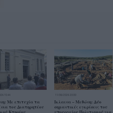
26 15:44
11/06/2026 20:00
νη: Με επιτυχία τα
Ίκλαινα – Μεθώνη: Δύο
ίνια του Διατηρητέου
σημαντικές εγκρίσεις του
ικού Κτηρίου
υπουργείου Πολιτισμού για