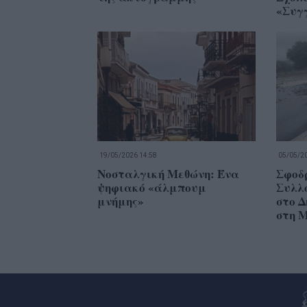
«Συγ
19/05/2026 14:58
05/05/20
Νοσταλγική Μεθώνη: Ένα
Σφοδρ
ψηφιακό «άλμπουμ
Συλλ
μνήμης»
στο Δ
στη 