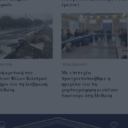
γρού»
έρευνες
26 19:58
07/04/2026 19:30
ή κριτική του
Με επιτυχία
όγου Φίλων Κάστρου
πραγματοποιήθηκε η
ήμο για τη διάβρωση
ημερίδα για τη
Μεθώνη
χαρτογράφηση κινδύνου
τσουνάμι στη Μεθώνη