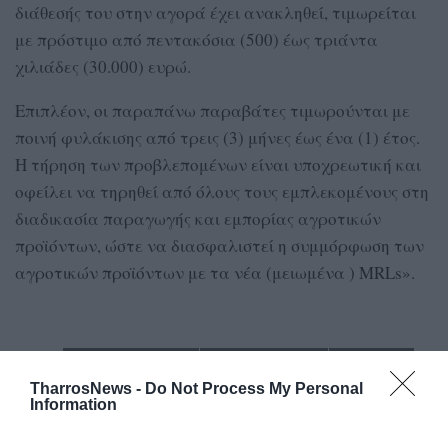
διάθεσής του στην αγορά έχει ανακληθεί, τιμωρείται
με πρόστιμο από πεντακόσια (500) έως τριάντα
χιλιάδες (30.000) ευρώ.
Επιπλέον, οι παραπάνω παραβάτες τιμωρούνται με
ποινή φυλάκισης από τρεις (3) μήνες έως ένα (1) έτος.
Η τήρηση των προβλεπομένων είναι υποχρεωτική και
οφείλει να τηρηθεί από όλους τους εμπλεκομένους στη
διαδικασία παραγωγής και εμπορίας αγροτικών
προϊόντων, ώστε να διασφαλιστεί η συμμόρφωση των
αγροτικών προϊόντων με τα νέα (μειωμένα ) MRLs».
TAGS:
ΔΑΟΚ ΤΡΙΦΥΛΙΑΣ
ΦΥΤΟΦΑΡΜΑΚΑ
PHOSMET
TharrosNews -
Do Not Process My Personal
Information
Facebook
Twitter