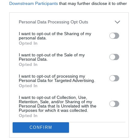
Downstream Participants
that may further disclose it to other
Σύμφωνα με τα παραπάνω, γίνεται σαφές ότι τα
third parties.
νόμιμα πυροτεχνήματα είναι λίγα, πωλούνται σε
εξειδικευμένα καταστήματα και ακόμα και αυτά
Personal Data Processing Opt Outs
απαιτούν μεγάλη προσοχή στη χρήση τους. Σε κάθε
I want to opt-out of the Sharing of my
personal data.
περίπτωση, τις περισσότερες φορές είναι πιο
Opted In
οικονομικό, εντυπωσιακό και ασφαλές να
I want to opt-out of the Sale of my
επαγγελματίες που
απευθυνθείτε σε
Personal Data.
δραστηριοποιούνται στα πυροτεχνήματα
και τα
Opted In
ειδικά εφέ για εκδηλώσεις. Έτσι, θα εντυπωσιάσετε
I want to opt-out of processing my
τους καλεσμένους σας με κάτι εντελώς ξεχωριστό
Personal Data for Targeted Advertising.
Opted In
χωρίς να κινδυνεύσει κανείς.
I want to opt-out of Collection, Use,
Retention, Sale, and/or Sharing of my
Personal Data that Is Unrelated with the
Purposes for which it was collected.
TAGS:
Opted In
ΠΥΡΟΤΕΧΝΗΜΑΤΑ
CONFIRM
Facebook
Twitter