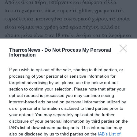
Από εκεί και πέρα, υπάρχουν και διάφορα άλλα
πυροτεχνήματα, όπως κομφετί, glitter, χρωματιστές
κορδέλες και καπνογόνα εσωτερικού χώρου, τα οποία
είναι νόμιμα για χρήση από ερασιτέχνες, αλλά σε
άτομα μόνο άνω των 18 ετών. Ακόμα και τα λεγόμενα
παιδικά πυροτεχνήματα πρέπει να χρησιμοποιούνται
TharrosNews -
Do Not Process My Personal
μόνο με επίβλεψη γονέα.
Information
Νόμιμη χρήση
If you wish to opt-out of the sale, sharing to third parties, or
processing of your personal or sensitive information for
Πάντως, ακόμα και το πιο απλό πυροτέχνημα θέλει
targeted advertising by us, please use the below opt-out
μεγάλη προσοχή στη χρήση του. Τα πυροτεχνήματα
section to confirm your selection. Please note that after your
opt-out request is processed you may continue seeing
εξωτερικού χώρου απαγορεύεται αυστηρά να
interest-based ads based on personal information utilized by
χρησιμοποιηθούν σε εσωτερικό χώρο. Επίσης, θα πρέπει
us or personal information disclosed to third parties prior to
να είστε σίγουροι για τις καιρικές συνθήκες και για τη
your opt-out. You may separately opt-out of the further
μορφολογία της περιοχής, ώστε να μην προκληθεί
disclosure of your personal information by third parties on the
IAB’s list of downstream participants. This information may
ατύχημα σε άνθρωπο ή ζώο.
also be disclosed by us to third parties on the
IAB’s List of