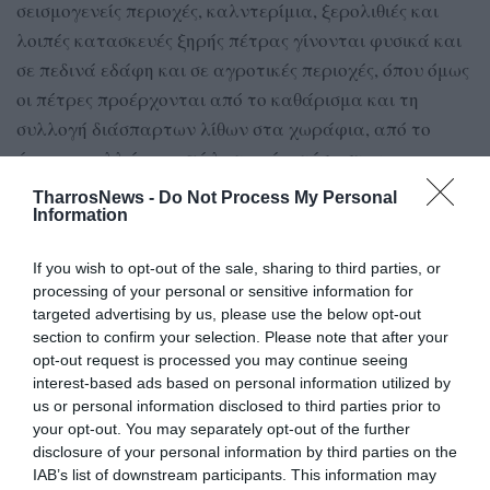
σεισμογενείς περιοχές, καλντερίμια, ξερολιθιές και
λοιπές κατασκευές ξηρής πέτρας γίνονται φυσικά και
σε πεδινά εδάφη και σε αγροτικές περιοχές, όπου όμως
οι πέτρες προέρχονται από το καθάρισμα και τη
συλλογή διάσπαρτων λίθων στα χωράφια, από το
όργωμα, αλλά και από λατομεία, τόσο στην
ηπειρωτική όσο και στη νησιωτική Ελλάδα.
TharrosNews -
Do Not Process My Personal
Information
Οι κατασκευές ξηρής πέτρας είναι φιλικές στο
περιβάλλον
If you wish to opt-out of the sale, sharing to third parties, or
Οι ξερολιθικές κατασκευές από τη φύση τους
processing of your personal or sensitive information for
targeted advertising by us, please use the below opt-out
επιτρέπουν την εύκολη συντήρηση, επισκευή,
section to confirm your selection. Please note that after your
ανακατασκευή και ανακύκλωση. Η πανάρχαια
opt-out request is processed you may continue seeing
τεχνική ξερολιθιάς είναι φιλική προς το περιβάλλον
interest-based ads based on personal information utilized by
us or personal information disclosed to third parties prior to
και συμβατή με τα ορεινά τοπία και τα βραχώδη
your opt-out. You may separately opt-out of the further
εδάφη. Είναι επίσης υποστηρικτικές στη
disclosure of your personal information by third parties on the
βιοποικιλότητα, παρέχοντας καταφύγιο σε μικρά ζώα,
IAB’s list of downstream participants. This information may