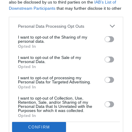
ερπετά και έντομα, προστατεύοντάς τα στις βροχές,
also be disclosed by us to third parties on the
IAB’s List of
Downstream Participants
that may further disclose it to other
στο κρύο και τη ζέστη.
third parties.
Τα καλντερίμια είναι συμβατά με δασικές και
Personal Data Processing Opt Outs
καλλιεργούμενες εκτάσεις, γιατί δε διακόπτουν την
I want to opt-out of the Sharing of my
υπόγεια διασύνδεση και επικοινωνία δέντρων και
personal data.
Opted In
φυτών, των ριζών και των συμβιωτικών μυκήτων, σε
αντίθεση με την κατασκευή δρόμων για οχήματα.
I want to opt-out of the Sale of my
Personal Data.
Opted In
Δεν εμποδίζουν την επικοινωνία ζώων της τοπικής
πανίδας, όντας φιλικές στη βιοποικιλότητα, στο
I want to opt-out of processing my
Personal Data for Targeted Advertising.
φυσικό περιβάλλον και στο τοπίο.
Opted In
Καλντερίμια που συνδέουν εγκαταλειμμένα ορεινά
I want to opt-out of Collection, Use,
Retention, Sale, and/or Sharing of my
χωριά συμβάλλουν στην αναβίωσή τους, στην
Personal Data that Is Unrelated with the
Purposes for which it was collected.
επιστροφή πληθυσμών και στην επάνοδο σε
Opted In
παραδοσιακές καλλιέργειες.
CONFIRM