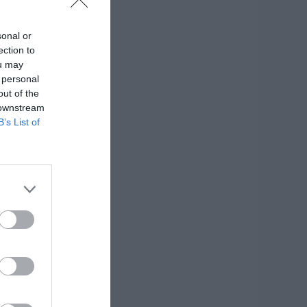
sonal or
ection to
ou may
 personal
out of the
 downstream
B’s List of