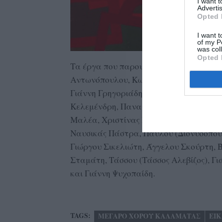
I want 
Advertis
Opted 
I want t
of my P
was col
Opted 
Τα έργα που παρουσιάζονται είναι των 
Αντωνόπουλου, Κωστή Βελώνη, Σπύρου Β
Γιάννη Γρηγοριάδη, Γιώργου Γουναρόπο
Κελεμένδρη, Παναγιώτη Κουλούρα, Πα
Μαλέα, Χριστίνας Μήτρενσε, Φρύνης Μ
Ναυσικάς Πάστρα, Παύλου (Διονυσόπουλ
Γιώργου Σικελιώτη, Άγγελου Σκούρτη, 
Σταμάτη, Τάσσου (Τάσσος Αλεβίζος), 
και Γιάννη Ψυχοπαίδη.
TAGS:
ΜΕΓΑΡΟ ΧΟΡΟΥ ΚΑΛΑΜΑΤΑΣ
ΕΙ