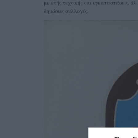
μεικτής τεχνικής και εγκαταστάσεις, ό
δημόσιες συλλογές.