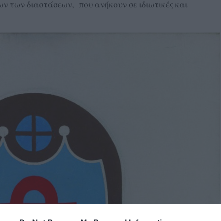
λων των διαστάσεων, που ανήκουν σε ιδιωτικές και