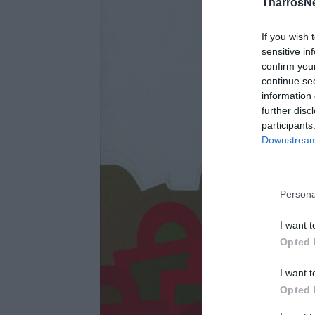
TharrosN
If you wish 
sensitive in
confirm you
continue se
information 
further disc
participants
Downstream 
Persona
I want t
Opted 
I want t
Opted 