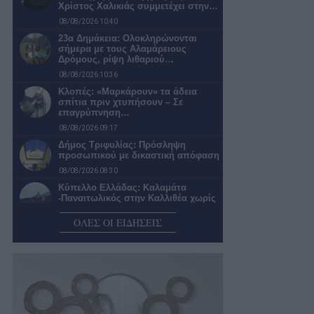
Χρίστος Χαλικιάς συμμετέχει στην…
08/08/2026 10:40
23α Δημάκεια: Ολοκληρώνονται
σήμερα με τους Αλαμάρειους
Δρόμους, ρίψη λιθαριού…
08/08/2026 10:36
Κλοπές: «Μαρκάρουν» τα άδεια
σπίτια πριν χτυπήσουν – Σε
επαγρύπνηση…
08/08/2026 09:17
Δήμος Τριφυλίας: Πρόσληψη
προσωπικού με δικαστική απόφαση
08/08/2026 08:30
Κύπελλο Ελλάδας: Καλαμάτα
-Παναιτωλικός στην Καλλιθέα χωρίς
παρουσία φιλάθλων
ΟΛΕΣ ΟΙ ΕΙΔΗΣΕΙΣ
08/08/2026 08:15
Ο καιρός σήμερα Σάββατο στην
Καλαμάτα
08/08/2026 07:55
Νέα πρόσκληση για έργα ύδρευσης
και άρδευσης στην Πελοπόννησο
07/08/2026 22:02