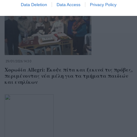
Data Deletion
Data Access
Privacy Policy
29/01/2026 14:30
Χορωδία Allegri: Έκοψε πίτα και ξεκινά τις πρόβες,
περιμένοντας νέα μέλη για τα τμήματα παιδιών
και ενηλίκων