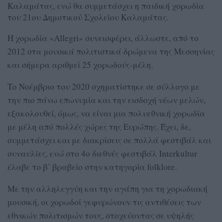
Καλαμάτας, ενώ θα συμμετάσχει η παιδική χορωδία
του 21ου Δημοτικού Σχολείου Καλαμάτας.
Η χορωδία «Αllegri» συνεισφέρει, άλλωστε, από το
2012 στα μουσικά πολιτιστικά δρώμενα της Μεσσηνίας
και σήμερα αριθμεί 25 χορωδούς-μέλη.
Το Νοέμβριο του 2020 σχηματίστηκε σε σύλλογο με
την πιο πάνω επωνυμία και την εισδοχή νέων μελών,
εξακολουθεί, όμως, να είναι μια πολυεθνική χορωδία
με μέλη από πολλές χώρες της Ευρώπης. Έχει, δε,
συμμετάσχει και με διακρίσεις σε πολλά φεστιβάλ και
συναυλίες, ενώ στο 4ο διεθνές φεστιβάλ Ιnterkultur
έλαβε το β΄ βραβείο στην κατηγορία folklore.
Με την αλληλεγγύη και την αγάπη για τη χορωδιακή
μουσική, οι χορωδοί γεφυρώνουν τις αντιθέσεις των
εθνικών πολιτισμών τους, στοχεύοντας σε υψηλής