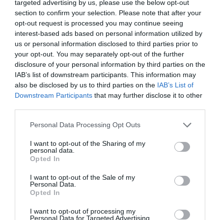
targeted advertising by us, please use the below opt-out
είχε γνωστοποιήσει την πρόθεση παραίτησής του.
section to confirm your selection. Please note that after your
opt-out request is processed you may continue seeing
Της Βίκυς Βετουλάκη
interest-based ads based on personal information utilized by
us or personal information disclosed to third parties prior to
your opt-out. You may separately opt-out of the further
disclosure of your personal information by third parties on the
TAGS:
ΔΗΜΟΣ ΚΑΛΑΜΑΤΑΣ
IAB’s list of downstream participants. This information may
ΔΗΜΟΤΙΚΟ ΣΥΜΒΟΥΛΙΟ ΚΑΛΑΜΑΤΑΣ
also be disclosed by us to third parties on the
IAB’s List of
ΔΗΜΟΤΙΚΟ ΣΥΜΒΟΥΛΙΟ ΠΥΛΟΥ - ΝΕΣΤΟΡΟΣ
Downstream Participants
that may further disclose it to other
ΠΑΝΑΓΙΩΤΗΣ ΧΕΙΛΑΣ
ΑΥΤΟΔΙΟΙΚΗΤΙΚΕΣ ΕΚΛΟΓΕΣ
third parties.
ΝΕΑ ΔΥΝΑΜΙΚΗ
Personal Data Processing Opt Outs
I want to opt-out of the Sharing of my
Facebook
Twitter
personal data.
Opted In
I want to opt-out of the Sale of my
Personal Data.
Opted In
I want to opt-out of processing my
Personal Data for Targeted Advertising.