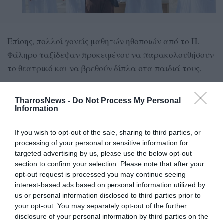
Επίσης, πολλοί γονείς μαθητών ηθοποιών από το Π.
Φάληρο ταξίδεψαν προκειμένου να παρακολουθήσουν
το θεατρικό και να βρεθούν δίπλα στα παιδιά τους.
Αναμνηστικά διπλώματα, τέλος, απονεμήθηκαν στους
TharrosNews -
Do Not Process My Personal
συντελεστές από τον πρόεδρο της Δημοτικής
Information
Κοινότητας Αρχαίας Μεσσήνης, Κώστα Πανούση.
If you wish to opt-out of the sale, sharing to third parties, or
processing of your personal or sensitive information for
targeted advertising by us, please use the below opt-out
TAGS:
section to confirm your selection. Please note that after your
ΔΙΕΘΝΕΣ ΝΕΑΝΙΚΟ ΦΕΣΤΙΒΑΛ ΑΡΧΑΙΟΥ ΔΡΑΜΑΤΟΣ -
opt-out request is processed you may continue seeing
ΑΡΧΑΙΑ ΜΕΣΣΗΝΗ
interest-based ads based on personal information utilized by
us or personal information disclosed to third parties prior to
your opt-out. You may separately opt-out of the further
Facebook
Twitter
disclosure of your personal information by third parties on the