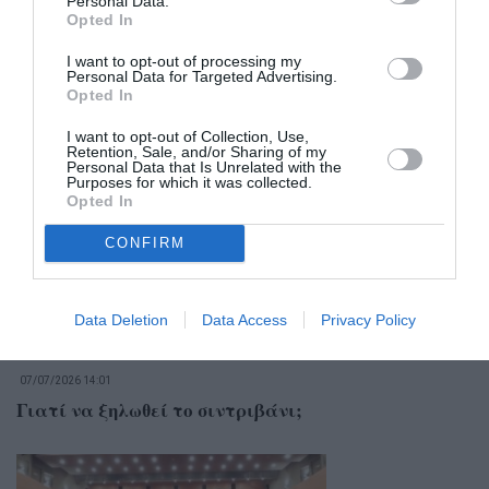
Personal Data.
Opted In
I want to opt-out of processing my
Personal Data for Targeted Advertising.
Opted In
I want to opt-out of Collection, Use,
Σχετικά Άρθρα
Retention, Sale, and/or Sharing of my
Personal Data that Is Unrelated with the
Purposes for which it was collected.
Opted In
CONFIRM
Data Deletion
Data Access
Privacy Policy
07/07/2026 14:01
Γιατί να ξηλωθεί το σιντριβάνι;