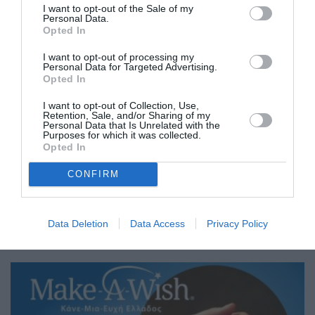
I want to opt-out of the Sale of my
Personal Data.
Opted In
I want to opt-out of processing my
Personal Data for Targeted Advertising.
Opted In
I want to opt-out of Collection, Use,
Retention, Sale, and/or Sharing of my
Στα «μπλε» το Πνευματικό Κέντρο
Personal Data that Is Unrelated with the
Καλαμάτας
Purposes for which it was collected.
Opted In
03/05/2023 11:00
CONFIRM
Το Πνευματικό Κέντρο Καλαμάτας φωταγωγήθηκε
και έγινε για το βράδυ του περασμένου Σαββάτου
Data Deletion
Data Access
Privacy Policy
μπλε, καθώς ο Δήμος Καλαμάτας...