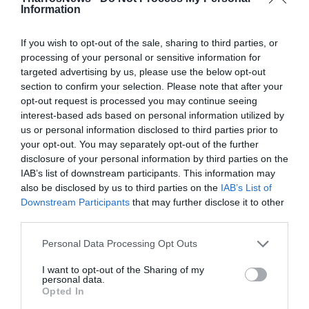
Information
If you wish to opt-out of the sale, sharing to third parties, or
processing of your personal or sensitive information for
targeted advertising by us, please use the below opt-out
Συμβολική φωταγώγηση του
section to confirm your selection. Please note that after your
opt-out request is processed you may continue seeing
Πνευματικού Κέντρου Καλαμάτας
interest-based ads based on personal information utilized by
για την Παγκόσμια Ημέρα Ευχής
us or personal information disclosed to third parties prior to
your opt-out. You may separately opt-out of the further
29/04/2024 12:10
disclosure of your personal information by third parties on the
Η 29η Απριλίου είναι μια ημερομηνία ορόσημο για
IAB’s list of downstream participants. This information may
also be disclosed by us to third parties on the
IAB’s List of
το Make-a-Wish παγκοσμίως και γιορτάζεται κάθε
Downstream Participants
that may further disclose it to other
χρόνο σε όλο τον...
third parties.
Personal Data Processing Opt Outs
I want to opt-out of the Sharing of my
personal data.
Opted In