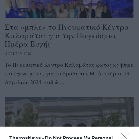
Στα «μπλε» το Πνευματικό Κέντρο
Καλαμάτας για την Παγκόσμια
Ημέρα Ευχής
30/04/2024 10:02
Το Πνευματικό Κέντρο Καλαμάτας φωταγωγήθηκε
και έγινε μπλε, για το βράδυ της Μ. Δευτέρας 29
Απριλίου 2024, καθώς...
TharrosNews -
Do Not Process My Personal